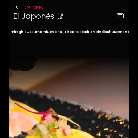
Cerrado
El Japonés 🥢
Sashimi
Nigiris
Otsumami
Ceviche-Tiraditos
Makis
Meindisshu
Ramen
Kodo