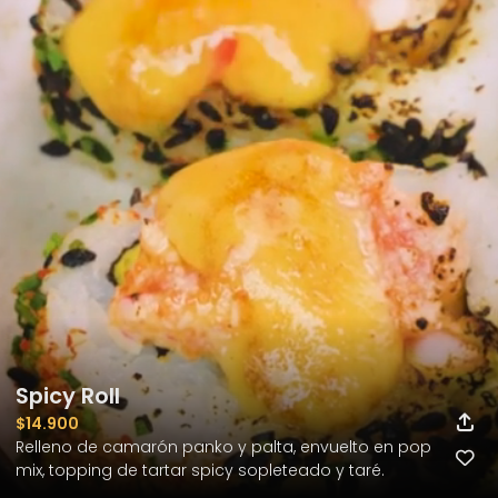
Spicy Roll
$14.900
Relleno de camarón panko y palta, envuelto en pop 
mix, topping de tartar spicy sopleteado y taré.