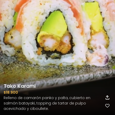
Tako Karami
$18.900
Relleno de camarón panko y palta, cubierto en 
salmón batayaki, topping de tartar de pulpo 
acevichado y ciboullete.