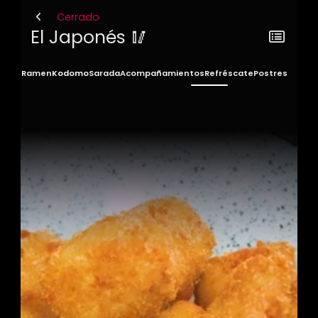
Cerrado
El Japonés 🥢
isshu
Ramen
Kodomo
Sarada
Acompañamientos
Refréscate
Postres