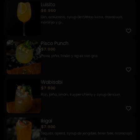
Luisito
$6.900
Gin, araucano, syrup de hierba luisa, maracuyá,
naranja y gi...
Pisco Punch
$7.900
Pisco, piña, limón y agua con gas.
Wabisabi
$7.900
Ron, piña, limón, kuyper cherry y syrup de kiuri.
Ikigai
$7.900
Tequila, aperol, syrup de jengibre, fever tree, maracuyá
y p...