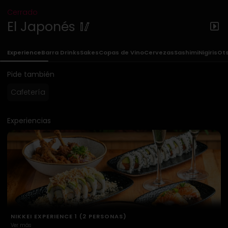
Cerrado
El Japonés 🥢
Experience
Barra Drinks
Sakes
Copas de Vino
Cervezas
Sashimi
Nigiris
Ot
Pide también
Cafetería
Experiencias
NIKKEI EXPERIENCE 2 (2 PERSONAS)
Ver más