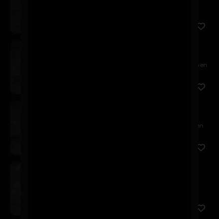
Relleno de pollo panko y queso crema, cubierto en
palta, aco...
Tericado
$7.900
Relleno de camarón panko y queso crema, cubierto en
palta, t...
Sake California
$8.900
Relleno de salmón, queso crema y palta, envuelto en
sésamo n...
Tuna California
$8.900
Relleno de atún, queso crema y palta, envuelto en
sésamo neg...