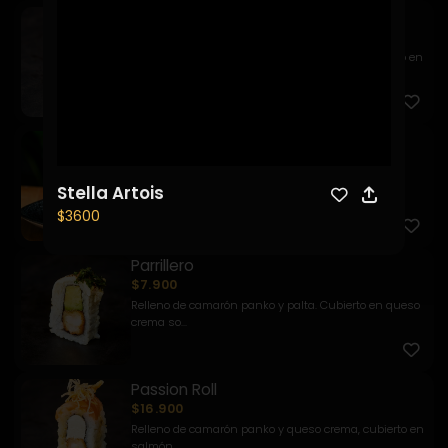
Ebi California
$7.900
Relleno de camarón, queso crema y palta, envuelto en
sésamo ...
Sake Roll
$9.900
Relleno de salmón y palta, envuelto en masago y
Stella Artois
acompañado d...
$3600
Parrillero
$7.900
Relleno de camarón panko y palta. Cubierto en queso
crema so...
Passion Roll
$16.900
Relleno de camarón panko y queso crema, cubierto en
salmón, ...