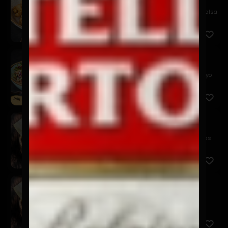
$9.900
Chicharrones de pollo crocante, acompañado de salsa
acevicha...
Alitas Kaarage
$12.900
Nuestras clásicas alitas crocantes, coleslaw y mayo
picante
Gyozas Cerdo
$9.900
Empanaditas japonesas rellenas de cerdo, especias
asiáticas ...
Gyozas Camarón
$9.900
Empanaditas japonesas rellenas de camarones,
especias asiáti...