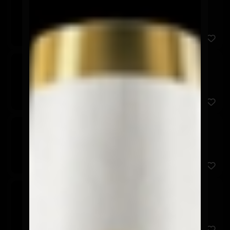
$3.600
Corona
$3.600
Stella Artois
$3.600
Cerveza sin Alcohol
$3.600