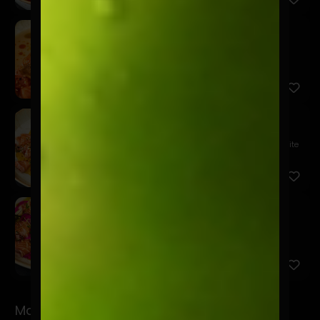
Kawaii
$19.900
Salmón, leche de tigre de alcachofas, furikake,
mousse de pa...
Niji
$18.900
Tiradito de salmón, salsa acevichada amarilla, aceite
de cur...
Sake Pinku
$17.900
Salmón, acevichada rosa, cebolla frita, quinua
crocante, cha...
Makis