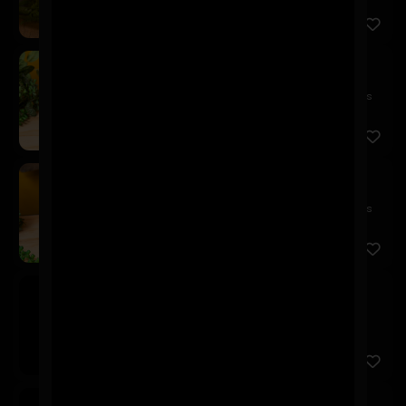
Schop Kairos 500cc
$5.900
¡Directo del barril a tu vaso! Disfruta la cerveza más
fresc...
Schop Kairos 250cc
$3.600
¡Directo del barril a tu vaso! Disfruta la cerveza más
fresc...
Asahi
$3.600
Cusqueña