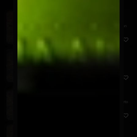
Sake Avocado
$9.900
Relleno de salmón, queso crema y palta. Cubierto en
palta, s...
Nippon Maki
$7.900
Relleno de camarón panko, queso crema y palta.
Cubierto en p...
Chicken Avocado
$7.900
Relleno de pollo panko, queso crema y palta. Cubierto
en pal...
Akira Tori
$6.900