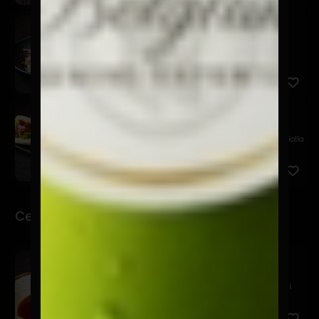
Poke And Roll
$12.900
Atún con mayonesa de curry, salmón en salsa
acevichada, col ...
Chashu Bao
$11.900
Bao relleno de chashu en salsa agridulce, palta, criolla
de ...
Ceviche-Tiraditos
Sake Ponzu
$16.900
Salmón marinado en ponzu, tsuma de nabo y negi.