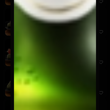
Sashimi Sake
$9.900
5 Cortes de salmón.
Sashimi Shiromi
$7.900
5 Cortes de pescado del día.
Sashimi Ebi
$7.900
5 Cortes de camarón.
Sashimi Tako
$9.900