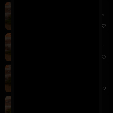
Kairos Weizen
$7.900
Una chelita refrescante a base de trigo que destaca
por sus ...
Kairos Red Ale
$7.900
Esta Red Ale se caracteriza por ser una chelita color
ámbar ...
Kairos Neipa
$7.900
Perfectamente turbia, repleta de aromas cítricos y
cremosos ...
Kairos German Pils
$7.900
Una German Pilsner muy ligera y refrescante, de
amargor equi...