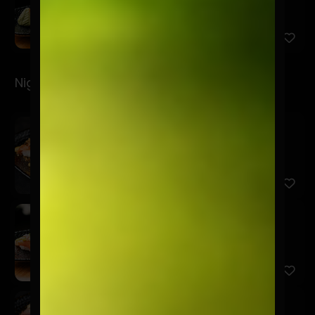
7 Cortes de pulpo.
Nigiris
Spicy
$6.900
Salmón, mayo spicy, furikake y brotes de cilantro.
San
$5.900
Salmón, acevichada amarilla, chalaquita, sésamo
negro y brot...
Niku Truffle
$9.900