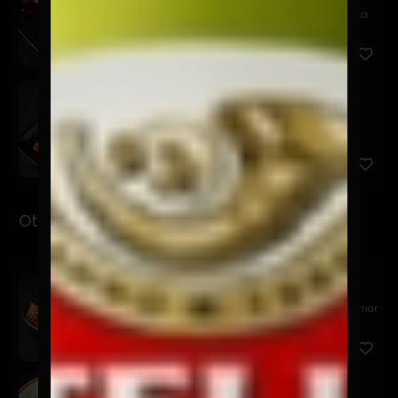
Filete, queso trufado, chutney de piña y quinua frita.
Kemuri
$7.900
Pesca del día, salsa kemuri, chalaquita, palta y
quinua frit...
Otsumami
Garlic Edamame
$11.900
Edamame al wok, en mantequilla batayaki, sal de mar
y katsuo...
Tori Karaage