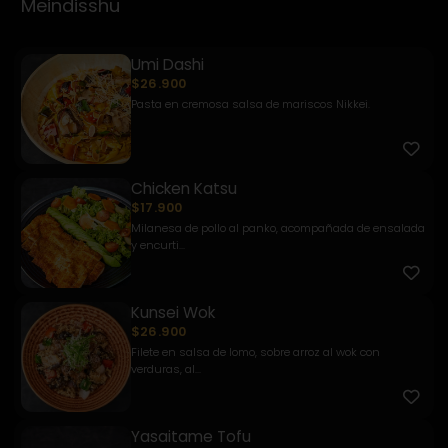
Meindisshu
Umi Dashi
$26.900
Pasta en cremosa salsa de mariscos Nikkei.
Chicken Katsu
$17.900
Milanesa de pollo al panko, acompañada de ensalada
y encurti...
Kunsei Wok
$26.900
Filete en salsa de lomo, sobre arroz al wok con
verduras, al...
Yasaitame Tofu