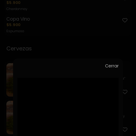
$5.900
Chardonnay
Copa Vino
$5.900
Espumoso
Cervezas
Cerrar
Kairos Apa
$7.900
Un estilo clásico de la llamada “escuela americana”
caracter...
Kairos Golden Ale
$7.900
Una Pale Ale de color dorado profundo, equilibrada y
fácil d...