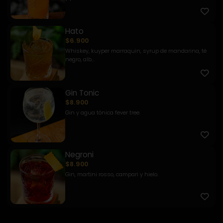
Hato
$6.900
Whiskey, kuyper marraquin, syrup de mandarina, té
negro, alb...
Gin Tonic
$8.900
Gin y agua tónica fever tree.
Negroni
$8.900
Gin, martini rosso, campari y hielo.