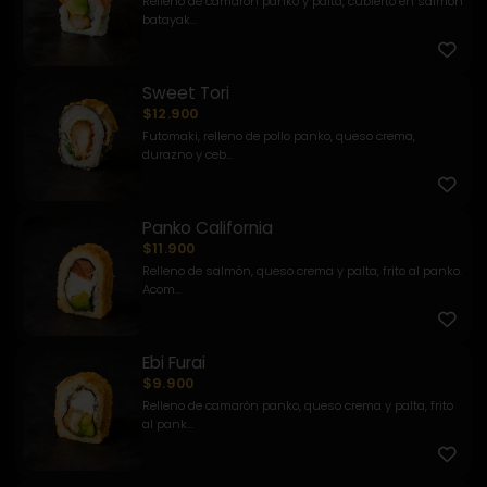
Relleno de camarón panko y palta, cubierto en salmón
batayak...
Sweet Tori
$12.900
Futomaki, relleno de pollo panko, queso crema,
durazno y ceb...
Panko California
$11.900
Relleno de salmón, queso crema y palta, frito al panko.
Acom...
Ebi Furai
$9.900
Relleno de camarón panko, queso crema y palta, frito
al pank...