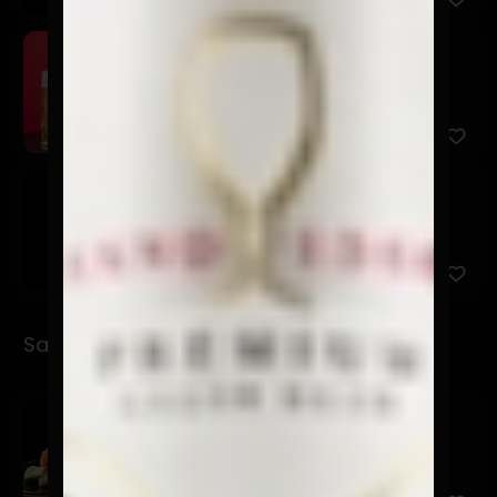
Schop Osagui 500cc
$5.900
Osagui Lata 500cc
$7.900
Sashimi
Sashimi Moriwase
$17.900
12 Cortes entre 3 productos a elección.