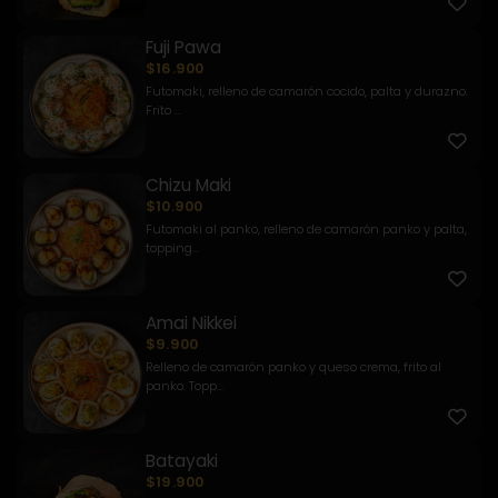
Fuji Pawa
$16.900
Futomaki, relleno de camarón cocido, palta y durazno.
Frito ...
Chizu Maki
$10.900
Futomaki al panko, relleno de camarón panko y palta,
topping...
Amai Nikkei
$9.900
Relleno de camarón panko y queso crema, frito al
panko. Topp...
Batayaki
$19.900