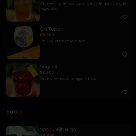
Whiskey, kuyper marraquin, syrup de mandarina, té
negro, alb...
Gin Tonic
$8.900
Gin y agua tónica fever tree.
Negroni
$8.900
Gin, martini rosso, campari y hielo.
Sakes
Nanbu Bijin Ginjo
$9.990