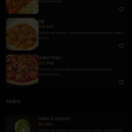
mousse de pa...
Niji
$18.900
Tiradito de salmón, salsa acevichada amarilla, aceite
de cur...
Sake Pinku
$17.900
Salmón, acevichada rosa, cebolla frita, quinua
crocante, cha...
Makis
Sake Avocado
$9.900
Relleno de salmón, queso crema y palta. Cubierto en