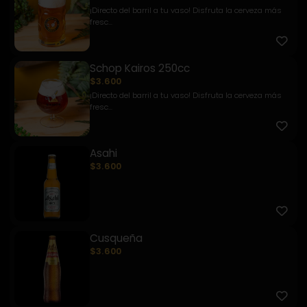
¡Directo del barril a tu vaso! Disfruta la cerveza más
fresc...
Schop Kairos 250cc
$3.600
¡Directo del barril a tu vaso! Disfruta la cerveza más
fresc...
Asahi
$3.600
Cusqueña
$3.600