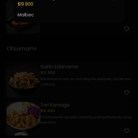
Kemuri
$19.900
$7.900
Malbec
Pesca del día, salsa kemuri, chalaquita, palta y
quinua frit...
Otsumami
Garlic Edamame
$11.900
Edamame al wok, en mantequilla batayaki, sal de mar
y katsuo...
Tori Karaage
$9.900
Chicharrones de pollo crocante, acompañado de salsa
acevicha...