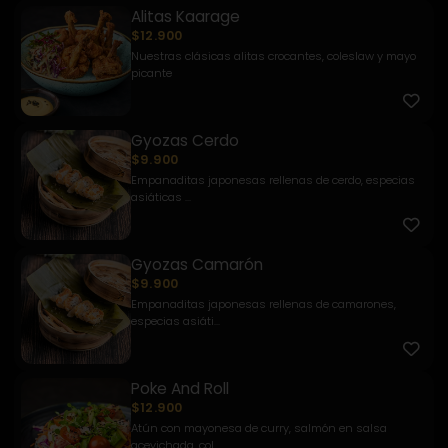
Alitas Kaarage
$12.900
Nuestras clásicas alitas crocantes, coleslaw y mayo
picante
Gyozas Cerdo
$9.900
Empanaditas japonesas rellenas de cerdo, especias
asiáticas ...
Gyozas Camarón
$9.900
Empanaditas japonesas rellenas de camarones,
especias asiáti...
Poke And Roll
$12.900
Atún con mayonesa de curry, salmón en salsa
acevichada, col ...