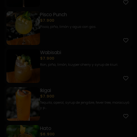
Pisco Punch
$7.900
Pisco, piña, limón y agua con gas.
Wabisabi
$7.900
Ron, piña, limón, kuyper cherry y syrup de kiuri.
Ikigai
$7.900
Tequila, aperol, syrup de jengibre, fever tree, maracuyá
y p...
Hato
$6.900