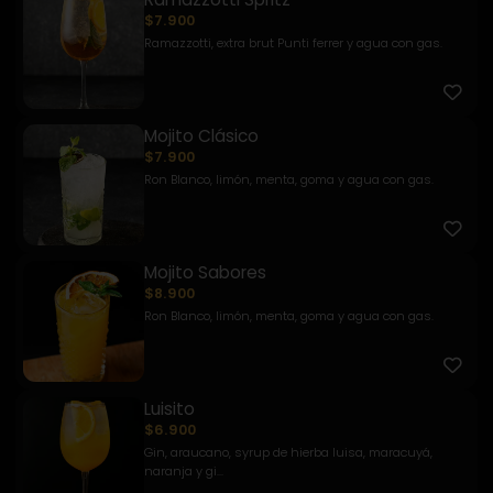
$7.900
Ramazzotti, extra brut Punti ferrer y agua con gas.
Mojito Clásico
$7.900
Ron Blanco, limón, menta, goma y agua con gas.
Mojito Sabores
$8.900
Ron Blanco, limón, menta, goma y agua con gas.
Luisito
$6.900
Gin, araucano, syrup de hierba luisa, maracuyá,
naranja y gi...