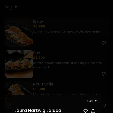
Nigiris
Spicy
$6.900
Salmón, mayo spicy, furikake y brotes de cilantro.
San
$5.900
Salmón, acevichada amarilla, chalaquita, sésamo
negro y brot...
Niku Truffle
$9.900
Filete, queso trufado, chutney de piña y quinua frita.
Cerrar
Laura Hartwig Laluca