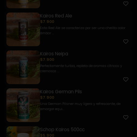
Kairos Red Ale
$7.900
Esta Red Ale se caracteriza por ser una chelita color
ámbar ...
Kairos Neipa
$7.900
Perfectamente turbia, repleta de aromas cítricos y
cremosos ...
Kairos German Pils
$7.900
Una German Pilsner muy ligera y refrescante, de
amargor equi...
Schop Kairos 500cc
$5.900