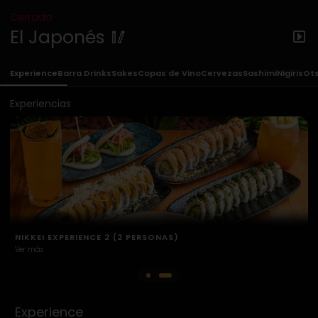
Cerrado
El Japonés 🥢
Experience
Barra Drinks
Sakes
Copas de Vino
Cervezas
Sashimi
Nigiris
Ot
Experiencias
NIKKEI EXPERIENCE 1 (2 PERSONAS)
Ver más
V
Experience