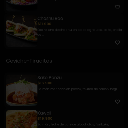
Chashu Bao
$11.900
Bao relleno de chashu en salsa agridulce, palta, criolla
de ...
Ceviche-Tiraditos
Sake Ponzu
$16.900
Salmón marinado en ponzu, tsuma de nabo y negi.
Kawaii
$19.900
Salmón, leche de tigre de alcachofas, furikake,