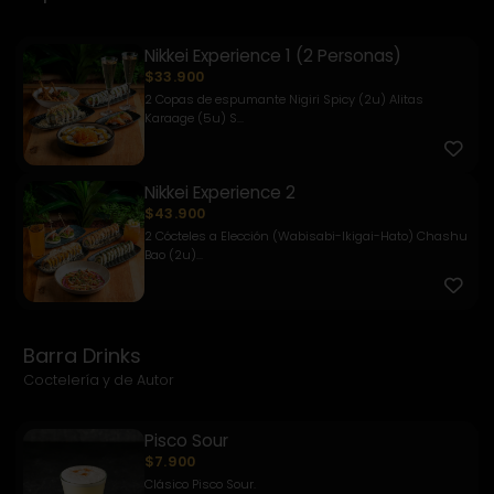
Nikkei Experience 1 (2 Personas)
$33.900
2 Copas de espumante Nigiri Spicy (2u) Alitas
Karaage (5u) S...
Nikkei Experience 2
$43.900
2 Cócteles a Elección (Wabisabi-Ikigai-Hato) Chashu
Bao (2u)...
Barra Drinks
Coctelería y de Autor
Pisco Sour
$7.900
Clásico Pisco Sour.