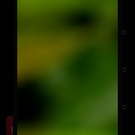
Corona
$3.600
Stella Artois
$3.600
Cerveza sin Alcohol
$3.600
Schop Osagui 500cc
$5.900