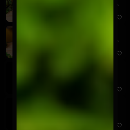
¡Directo del barril a tu vaso! Disfruta la cerveza más
fresc...
Schop Kairos 250cc
$3.600
¡Directo del barril a tu vaso! Disfruta la cerveza más
fresc...
Asahi
$3.600
Cusqueña
$3.600