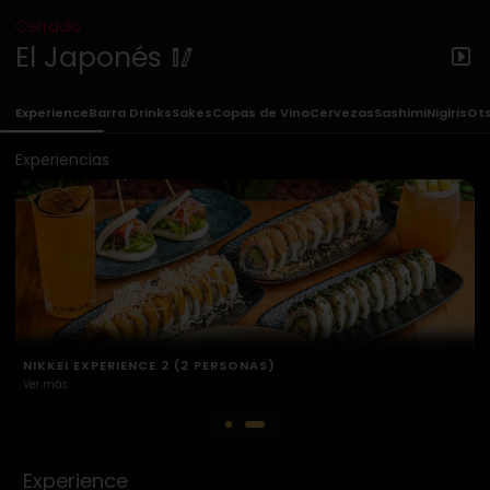
Cerrado
El Japonés 🥢
Experience
Barra Drinks
Sakes
Copas de Vino
Cervezas
Sashimi
Nigiris
Ot
Experiencias
NIKKEI EXPERIENCE 1 (2 PERSONAS)
Ver más
V
Experience