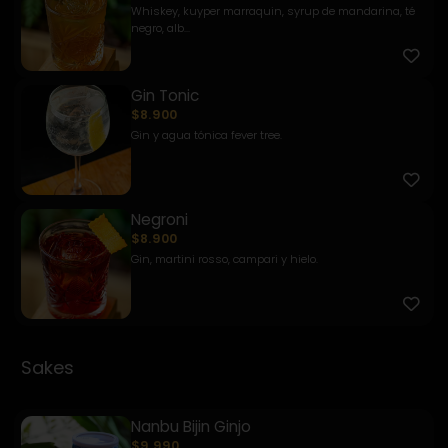
Whiskey, kuyper marraquin, syrup de mandarina, té
negro, alb...
Gin Tonic
$8.900
Gin y agua tónica fever tree.
Negroni
$8.900
Gin, martini rosso, campari y hielo.
Sakes
Nanbu Bijin Ginjo
$9.990