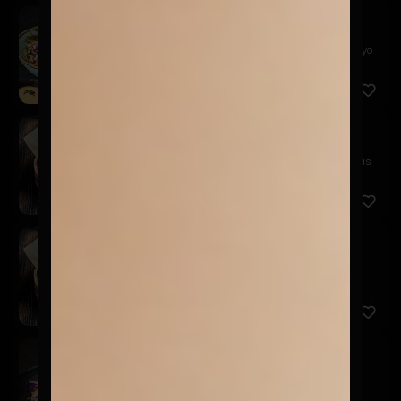
Alitas Kaarage
$12.900
Nuestras clásicas alitas crocantes, coleslaw y mayo
picante
Gyozas Cerdo
$9.900
Empanaditas japonesas rellenas de cerdo, especias
asiáticas ...
Gyozas Camarón
$9.900
Empanaditas japonesas rellenas de camarones,
especias asiáti...
Poke And Roll
$12.900
Atún con mayonesa de curry, salmón en salsa
acevichada, col ...