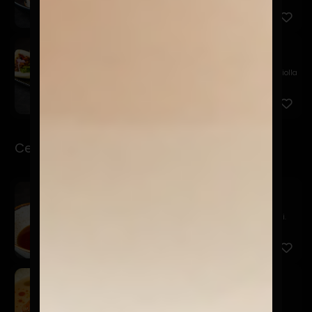
Chashu Bao
$11.900
Bao relleno de chashu en salsa agridulce, palta, criolla
de ...
Ceviche-Tiraditos
Sake Ponzu
$16.900
Salmón marinado en ponzu, tsuma de nabo y negi.
Kawaii
$19.900
Salmón, leche de tigre de alcachofas, furikake,