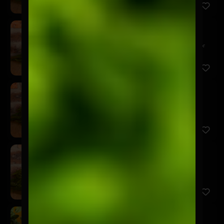
Kairos Red Ale
$7.900
Esta Red Ale se caracteriza por ser una chelita color
ámbar ...
Kairos Neipa
$7.900
Perfectamente turbia, repleta de aromas cítricos y
cremosos ...
Kairos German Pils
$7.900
Una German Pilsner muy ligera y refrescante, de
amargor equi...
Schop Kairos 500cc
$5.900