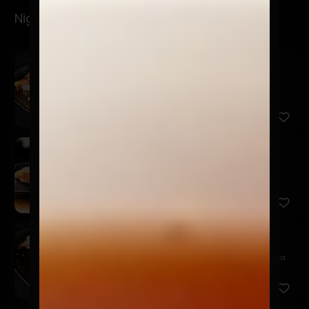
Nigiris
Spicy
$6.900
Salmón, mayo spicy, furikake y brotes de cilantro.
San
$5.900
Salmón, acevichada amarilla, chalaquita, sésamo
negro y brot...
Niku Truffle
$9.900
Filete, queso trufado, chutney de piña y quinua frita.