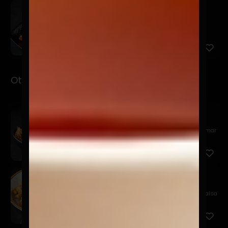
Kemuri
$7.900
Pesca del día, salsa kemuri, chalaquita, palta y
quinua frit...
Otsumami
Garlic Edamame
$11.900
Edamame al wok, en mantequilla batayaki, sal de mar
y katsuo...
Tori Karaage
$9.900
Chicharrones de pollo crocante, acompañado de salsa
acevicha...