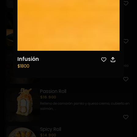
Sake Roll
$9.900
Relleno de salmón y palta, envuelto en masago y
acompañado d...
Parrillero
Infusión
$7.900
Relleno de camarón panko y palta. Cubierto en queso
$1800
crema so...
Passion Roll
$16.900
Relleno de camarón panko y queso crema, cubierto en
salmón, ...
Spicy Roll
$14.900