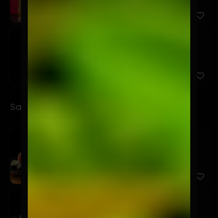
Osagui Lata 500cc
$7.900
Sashimi
Sashimi Moriwase
$17.900
12 Cortes entre 3 productos a elección.
Sashimi Sake
$9.900
5 Cortes de salmón.