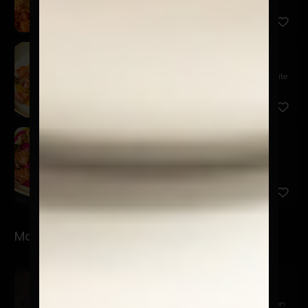
mousse de pa...
Niji
$18.900
Tiradito de salmón, salsa acevichada amarilla, aceite
de cur...
Sake Pinku
$17.900
Salmón, acevichada rosa, cebolla frita, quinua
crocante, cha...
Makis
Sake Avocado
$9.900
Relleno de salmón, queso crema y palta. Cubierto en