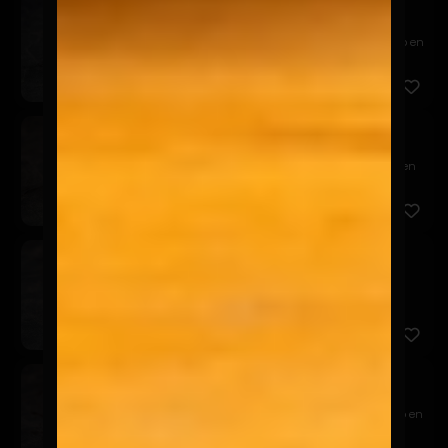
Tericado
$7.900
Relleno de camarón panko y queso crema, cubierto en
palta, t...
Sake California
$8.900
Relleno de salmón, queso crema y palta, envuelto en
sésamo n...
Tuna California
$8.900
Relleno de atún, queso crema y palta, envuelto en
sésamo neg...
Ebi California
$7.900
Relleno de camarón, queso crema y palta, envuelto en
sésamo ...