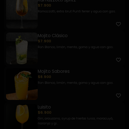
$7.900
Ramazzotti, extra brut Punti ferrer y agua con gas.
Mojito Clásico
$7.900
Ron Blanco, limón, menta, goma y agua con gas.
Mojito Sabores
$8.900
Ron Blanco, limón, menta, goma y agua con gas.
Luisito
$6.900
Gin, araucano, syrup de hierba luisa, maracuyá,
naranja y gi...