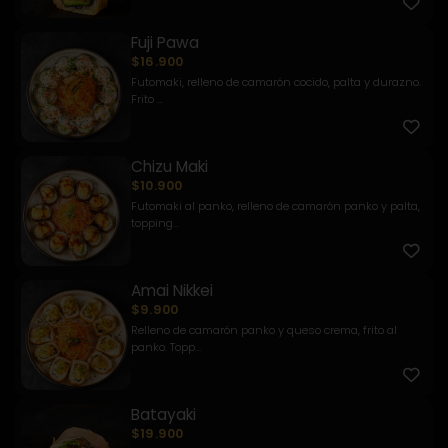
Fuji Pawa
$16.900
Futomaki, relleno de camarón cocido, palta y durazno.
Frito ...
Chizu Maki
$10.900
Futomaki al panko, relleno de camarón panko y palta,
topping...
Amai Nikkei
$9.900
Relleno de camarón panko y queso crema, frito al
panko. Topp...
Batayaki
$19.900