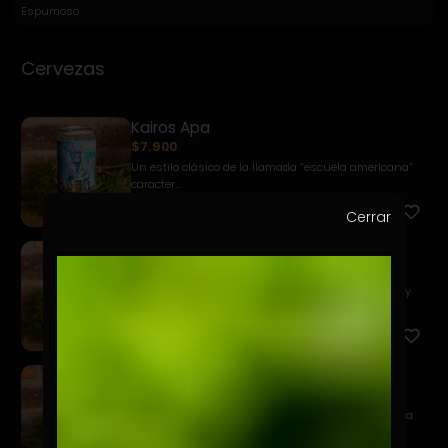
Espumoso
Cervezas
Kairos Apa
$7.900
Un estilo clásico de la llamada “escuela americana”
caracter...
Cerrar
Kairos Golden Ale
$7.900
Una Pale Ale de color dorado profundo, equilibrada y
fácil d...
Kairos Weizen
$7.900
Una chelita refrescante a base de trigo que destaca
por sus ...