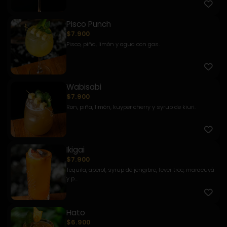
Pisco Punch
$7.900
Pisco, piña, limón y agua con gas.
Wabisabi
$7.900
Ron, piña, limón, kuyper cherry y syrup de kiuri.
Ikigai
$7.900
Tequila, aperol, syrup de jengibre, fever tree, maracuyá
y p...
Hato
$6.900