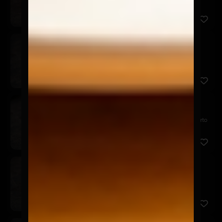
palta, s...
Nippon Maki
$7.900
Relleno de camarón panko, queso crema y palta.
Cubierto en p...
Chicken Avocado
$7.900
Relleno de pollo panko, queso crema y palta. Cubierto
en pal...
Akira Tori
$6.900
Relleno de pollo panko y queso crema, cubierto en
palta, aco...