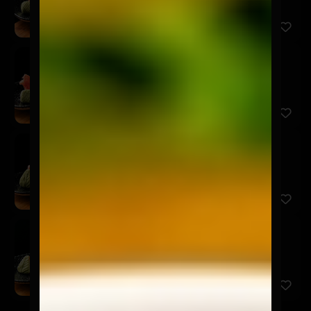
Sashimi Shiromi
$7.900
5 Cortes de pescado del día.
Sashimi Ebi
$7.900
5 Cortes de camarón.
Sashimi Tako
$9.900
7 Cortes de pulpo.