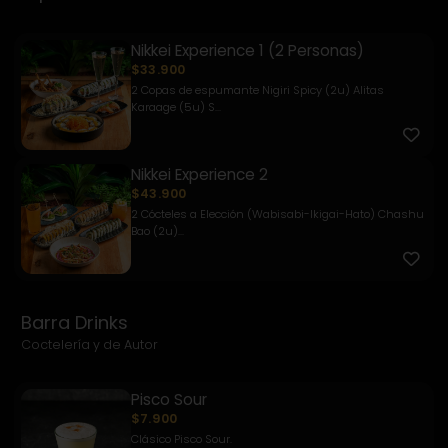
Nikkei Experience 1 (2 Personas)
$33.900
2 Copas de espumante Nigiri Spicy (2u) Alitas
Karaage (5u) S...
Nikkei Experience 2
$43.900
2 Cócteles a Elección (Wabisabi-Ikigai-Hato) Chashu
Bao (2u)...
Barra Drinks
Coctelería y de Autor
Pisco Sour
$7.900
Clásico Pisco Sour.