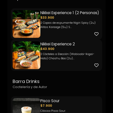
Nikkei Experience 1 (2 Personas)
$33.900
2 Copas de espumante Nigiri Spicy (2u)
Alitas Karaage (5u) S...
Nikkei Experience 2
$43.900
2 Cócteles a Elección (Wabisabi-Ikigai-
Hato) Chashu Bao (2u)...
Barra Drinks
Coctelería y de Autor
Pisco Sour
$7.900
Clásico Pisco Sour.