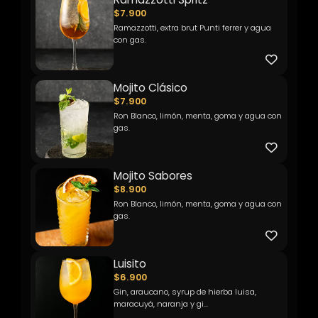
$7.900
Ramazzotti, extra brut Punti ferrer y agua
con gas.
Mojito Clásico
$7.900
Ron Blanco, limón, menta, goma y agua con
gas.
Mojito Sabores
$8.900
Ron Blanco, limón, menta, goma y agua con
gas.
Luisito
$6.900
Gin, araucano, syrup de hierba luisa,
maracuyá, naranja y gi...