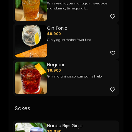
Whiskey, kuyper marraquin, syrup de
mandarina, té negro, alb...
Gin Tonic
$8.900
Gin y agua tónica fever tree.
Negroni
$8.900
Gin, martini rosso, campari y hielo.
Sakes
Nanbu Bijin Ginjo
$9.990