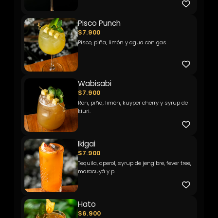
Pisco Punch
$7.900
Pisco, piña, limón y agua con gas.
Wabisabi
$7.900
Ron, piña, limón, kuyper cherry y syrup de
kiuri.
Ikigai
$7.900
Tequila, aperol, syrup de jengibre, fever tree,
maracuyá y p...
Hato
$6.900