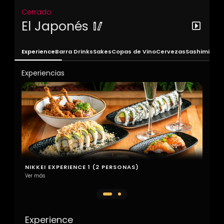
Cerrado
El Japonés 🥢
Experience
Barra Drinks
Sakes
Copas de Vino
Cervezas
Sashimi
Nigir
Experiencias
NIKKEI EXPERIENCE 1 (2 PERSONAS)
NIKK
Ver más
Ver má
Experience