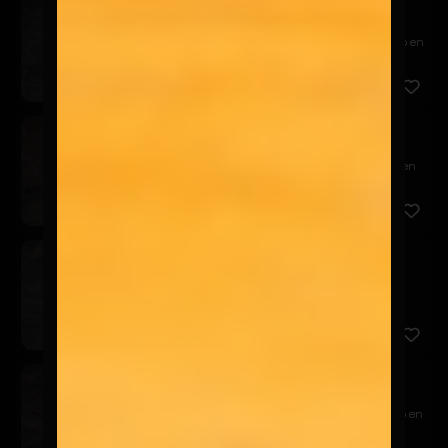
Tericado
$7.900
Relleno de camarón panko y queso crema, cubierto en
palta, t...
Sake California
$8.900
Relleno de salmón, queso crema y palta, envuelto en
sésamo n...
Tuna California
$8.900
Relleno de atún, queso crema y palta, envuelto en
sésamo neg...
Ebi California
$7.900
Relleno de camarón, queso crema y palta, envuelto en
sésamo ...