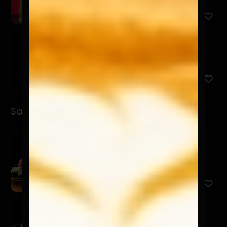
Osagui Lata 500cc
$7.900
Sashimi
Sashimi Moriwase
$17.900
12 Cortes entre 3 productos a elección.
Sashimi Sake
$9.900
5 Cortes de salmón.