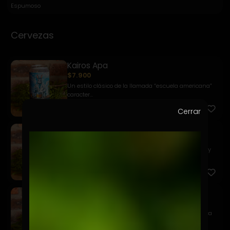
Espumoso
Cervezas
Kairos Apa
$7.900
Un estilo clásico de la llamada “escuela americana”
caracter...
Cerrar
Kairos Golden Ale
$7.900
Una Pale Ale de color dorado profundo, equilibrada y
fácil d...
Kairos Weizen
$7.900
Una chelita refrescante a base de trigo que destaca
por sus ...