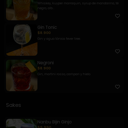
Whiskey, kuyper marraquin, syrup de mandarina, té
negro, alb...
Gin Tonic
$8.900
Gin y agua tónica fever tree.
Negroni
$8.900
Gin, martini rosso, campari y hielo.
Sakes
Nanbu Bijin Ginjo
$9.990