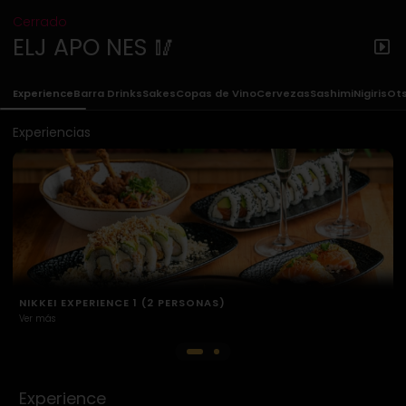
Cerrado
ELJ APO NES 🥢
Experience
Barra Drinks
Sakes
Copas de Vino
Cervezas
Sashimi
Nigiris
Ot
Experiencias
NIKKEI EXPERIENCE 2 (2 PERSONAS)
Ver más
Experience