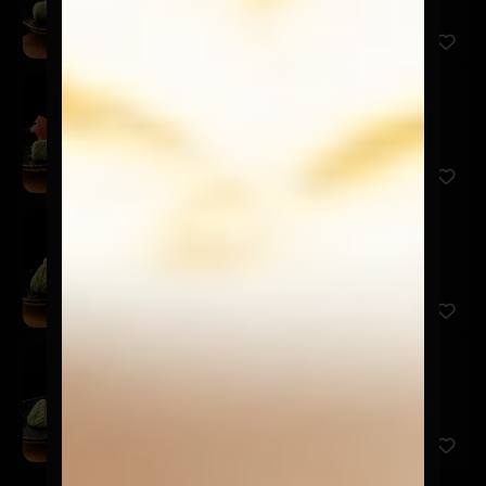
Sashimi Shiromi
$7.900
5 Cortes de pescado del día.
Sashimi Ebi
$7.900
5 Cortes de camarón.
Sashimi Tako
$9.900
7 Cortes de pulpo.