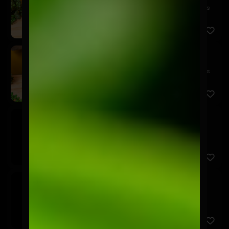
¡Directo del barril a tu vaso! Disfruta la cerveza más
fresc...
Schop Kairos 250cc
$3.600
¡Directo del barril a tu vaso! Disfruta la cerveza más
fresc...
Asahi
$3.600
Cusqueña
$3.600