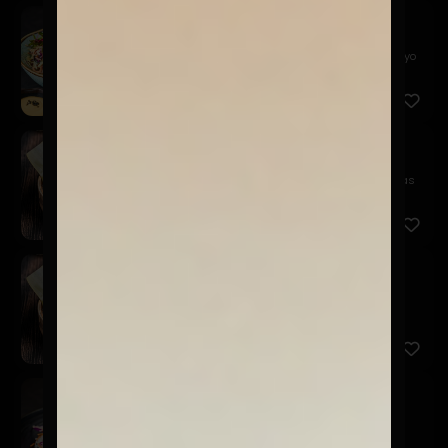
Alitas Kaarage
$12.900
Nuestras clásicas alitas crocantes, coleslaw y mayo
picante
Gyozas Cerdo
$9.900
Empanaditas japonesas rellenas de cerdo, especias
asiáticas ...
Gyozas Camarón
$9.900
Empanaditas japonesas rellenas de camarones,
especias asiáti...
Poke And Roll
$12.900
Atún con mayonesa de curry, salmón en salsa
acevichada, col ...