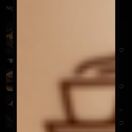
Nigiris
Spicy
$6.900
Salmón, mayo spicy, furikake y brotes de cilantro.
San
$5.900
Salmón, acevichada amarilla, chalaquita, sésamo
negro y brot...
Niku Truffle
$9.900
Filete, queso trufado, chutney de piña y quinua frita.