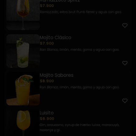
$7.900
Ramazzotti, extra brut Punti ferrer y agua con gas.
Mojito Clásico
$7.900
Ron Blanco, limón, menta, goma y agua con gas.
Mojito Sabores
$8.900
Ron Blanco, limón, menta, goma y agua con gas.
Luisito
$6.900
Gin, araucano, syrup de hierba luisa, maracuyá,
naranja y gi...