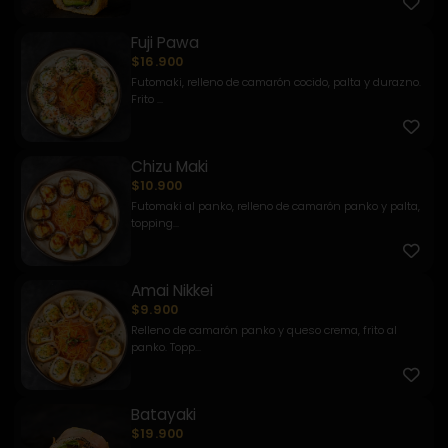
Fuji Pawa
$16.900
Futomaki, relleno de camarón cocido, palta y durazno.
Frito ...
Chizu Maki
$10.900
Futomaki al panko, relleno de camarón panko y palta,
topping...
Amai Nikkei
$9.900
Relleno de camarón panko y queso crema, frito al
panko. Topp...
Batayaki
$19.900