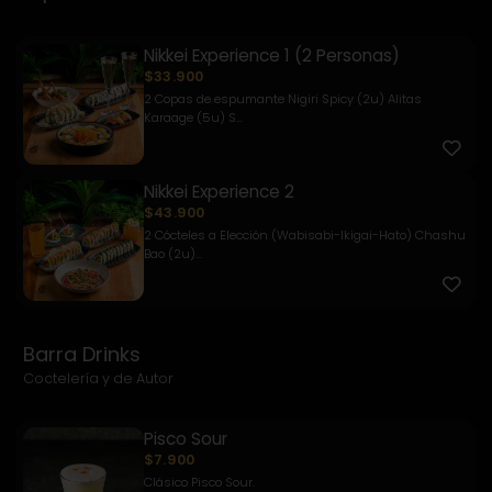
Nikkei Experience 1 (2 Personas)
$33.900
2 Copas de espumante Nigiri Spicy (2u) Alitas
Karaage (5u) S...
Nikkei Experience 2
$43.900
2 Cócteles a Elección (Wabisabi-Ikigai-Hato) Chashu
Bao (2u)...
Barra Drinks
Coctelería y de Autor
Pisco Sour
$7.900
Clásico Pisco Sour.