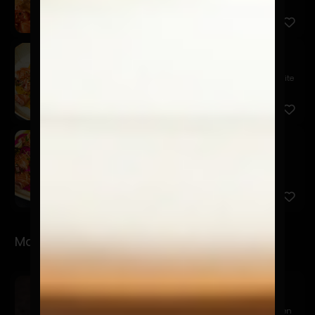
mousse de pa...
Niji
$18.900
Tiradito de salmón, salsa acevichada amarilla, aceite
de cur...
Sake Pinku
$17.900
Salmón, acevichada rosa, cebolla frita, quinua
crocante, cha...
Makis
Sake Avocado
$9.900
Relleno de salmón, queso crema y palta. Cubierto en