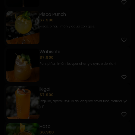
Pisco Punch
$7.900
Pisco, piña, limón y agua con gas.
Wabisabi
$7.900
Ron, piña, limón, kuyper cherry y syrup de kiuri.
Ikigai
$7.900
Tequila, aperol, syrup de jengibre, fever tree, maracuyá
y p...
Hato
$6.900