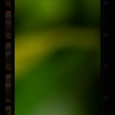
Kairos Red Ale
$7.900
Esta Red Ale se caracteriza por ser una chelita color
ámbar ...
Kairos Neipa
$7.900
Perfectamente turbia, repleta de aromas cítricos y
cremosos ...
Kairos German Pils
$7.900
Una German Pilsner muy ligera y refrescante, de
amargor equi...
Schop Kairos 500cc
$5.900