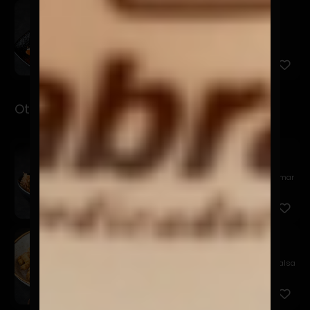
Kemuri
$7.900
Pesca del día, salsa kemuri, chalaquita, palta y
quinua frit...
Otsumami
Garlic Edamame
$11.900
Edamame al wok, en mantequilla batayaki, sal de mar
y katsuo...
Tori Karaage
$9.900
Chicharrones de pollo crocante, acompañado de salsa
acevicha...