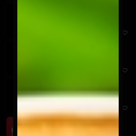
Corona
$3.600
Stella Artois
$3.600
Cerveza sin Alcohol
$3.600
Schop Osagui 500cc
$5.900