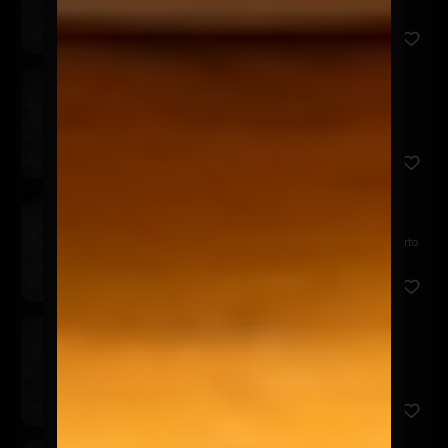
palta, s...
Nippon Maki
$7.900
Relleno de camarón panko, queso crema y palta.
Cubierto en p...
Chicken Avocado
$7.900
Relleno de pollo panko, queso crema y palta. Cubierto
en pal...
Akira Tori
$6.900
Relleno de pollo panko y queso crema, cubierto en
palta, aco...