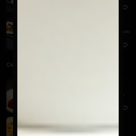
Chashu Bao
$11.900
Bao relleno de chashu en salsa agridulce, palta, criolla
de ...
Ceviche-Tiraditos
Sake Ponzu
$16.900
Salmón marinado en ponzu, tsuma de nabo y negi.
Kawaii
$19.900
Salmón, leche de tigre de alcachofas, furikake,