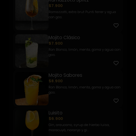
$7.900
Ramazzotti, extra brut Punti ferrer y agua
con gas.
Mojito Clásico
$7.900
Ron Blanco, limón, menta, goma y agua con
gas.
Mojito Sabores
$8.900
Ron Blanco, limón, menta, goma y agua con
gas.
Luisito
$6.900
Gin, araucano, syrup de hierba luisa,
maracuyá, naranja y gi...