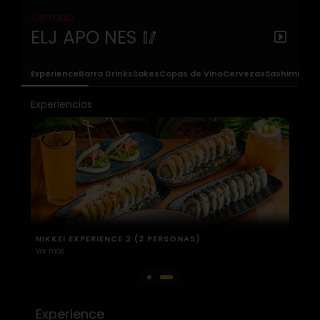
Cerrado
ELJ APO NES 🥢
Experience
Barra Drinks
Sakes
Copas de Vino
Cervezas
Sashimi
Nigir
Experiencias
NIKKEI EXPERIENCE 2 (2 PERSONAS)
Ver más
Experience