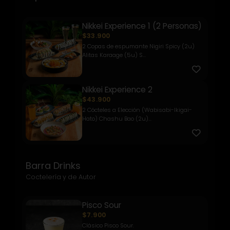
Nikkei Experience 1 (2 Personas)
$33.900
2 Copas de espumante Nigiri Spicy (2u)
Alitas Karaage (5u) S...
Nikkei Experience 2
$43.900
2 Cócteles a Elección (Wabisabi-Ikigai-
Hato) Chashu Bao (2u)...
Barra Drinks
Coctelería y de Autor
Pisco Sour
$7.900
Clásico Pisco Sour.