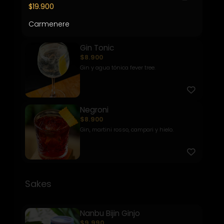
$19.900
Whiskey, kuyper marraquin, syrup de
mandarina, té negro, alb...
Carmenere
Gin Tonic
$8.900
Gin y agua tónica fever tree.
Negroni
$8.900
Gin, martini rosso, campari y hielo.
Sakes
Nanbu Bijin Ginjo
$9.990