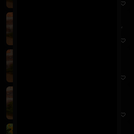
Kairos Red Ale
$7.900
Esta Red Ale se caracteriza por ser una chelita color
ámbar ...
Kairos Neipa
$7.900
Perfectamente turbia, repleta de aromas cítricos y
cremosos ...
Kairos German Pils
$7.900
Una German Pilsner muy ligera y refrescante, de
amargor equi...
Schop Kairos 500cc
$5.900