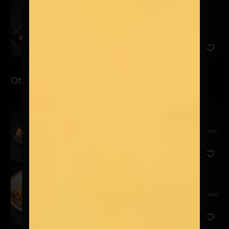
Kemuri
$7.900
Pesca del día, salsa kemuri, chalaquita, palta y
quinua frit...
Otsumami
Garlic Edamame
$11.900
Edamame al wok, en mantequilla batayaki, sal de mar
y katsuo...
Tori Karaage
$9.900
Chicharrones de pollo crocante, acompañado de salsa
acevicha...