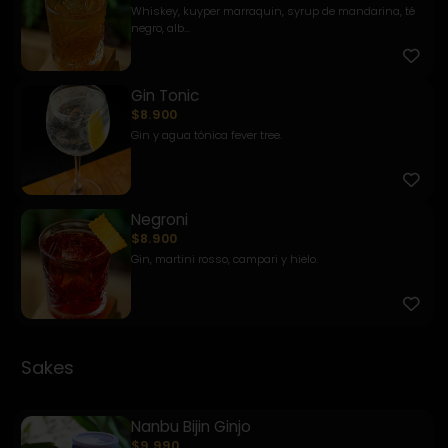
Whiskey, kuyper marraquin, syrup de mandarina, té
negro, alb...
Gin Tonic
$8.900
Gin y agua tónica fever tree.
Negroni
$8.900
Gin, martini rosso, campari y hielo.
Sakes
Nanbu Bijin Ginjo
$9.990