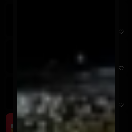
Corona
$3.600
Stella Artois
$3.600
Cerveza sin Alcohol
$3.600
Schop Osagui 500cc
$5.900