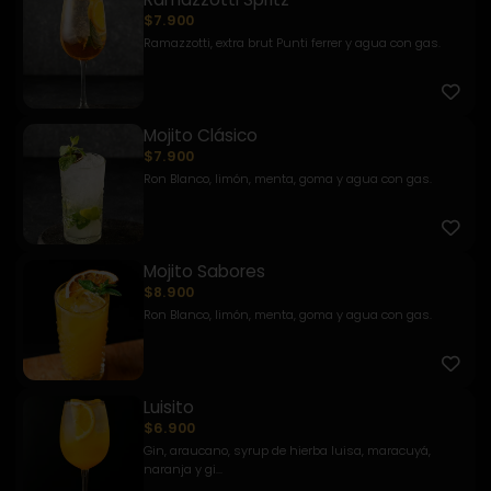
$7.900
Ramazzotti, extra brut Punti ferrer y agua con gas.
Mojito Clásico
$7.900
Ron Blanco, limón, menta, goma y agua con gas.
Mojito Sabores
$8.900
Ron Blanco, limón, menta, goma y agua con gas.
Luisito
$6.900
Gin, araucano, syrup de hierba luisa, maracuyá,
naranja y gi...