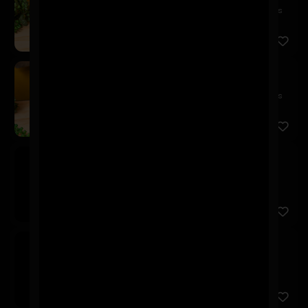
¡Directo del barril a tu vaso! Disfruta la cerveza más
fresc...
Schop Kairos 250cc
$3.600
¡Directo del barril a tu vaso! Disfruta la cerveza más
fresc...
Asahi
$3.600
Cusqueña
$3.600