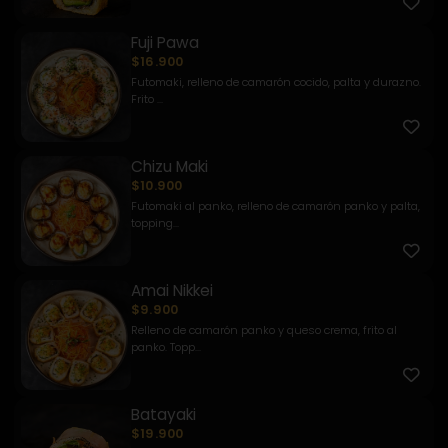
Fuji Pawa
$16.900
Futomaki, relleno de camarón cocido, palta y durazno.
Frito ...
Chizu Maki
$10.900
Futomaki al panko, relleno de camarón panko y palta,
topping...
Amai Nikkei
$9.900
Relleno de camarón panko y queso crema, frito al
panko. Topp...
Batayaki
$19.900