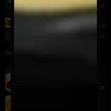
Chashu Bao
$11.900
Bao relleno de chashu en salsa agridulce, palta, criolla
de ...
Ceviche-Tiraditos
Sake Ponzu
$16.900
Salmón marinado en ponzu, tsuma de nabo y negi.
Kawaii
$19.900
Salmón, leche de tigre de alcachofas, furikake,