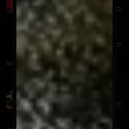
Osagui Lata 500cc
$7.900
Sashimi
Sashimi Moriwase
$17.900
12 Cortes entre 3 productos a elección.
Sashimi Sake
$9.900
5 Cortes de salmón.