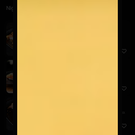
Nigiris
Spicy
$6.900
Salmón, mayo spicy, furikake y brotes de cilantro.
San
$5.900
Salmón, acevichada amarilla, chalaquita, sésamo
negro y brot...
Niku Truffle
$9.900
Filete, queso trufado, chutney de piña y quinua frita.