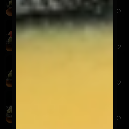
Sashimi Shiromi
$7.900
5 Cortes de pescado del día.
Sashimi Ebi
$7.900
5 Cortes de camarón.
Sashimi Tako
$9.900
7 Cortes de pulpo.