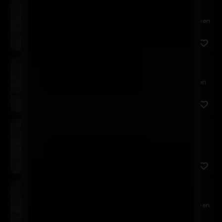
Tericado
$7.900
Relleno de camarón panko y queso crema, cubierto en
palta, t...
Sake California
$8.900
Relleno de salmón, queso crema y palta, envuelto en
sésamo n...
Tuna California
$8.900
Relleno de atún, queso crema y palta, envuelto en
sésamo neg...
Ebi California
$7.900
Relleno de camarón, queso crema y palta, envuelto en
sésamo ...