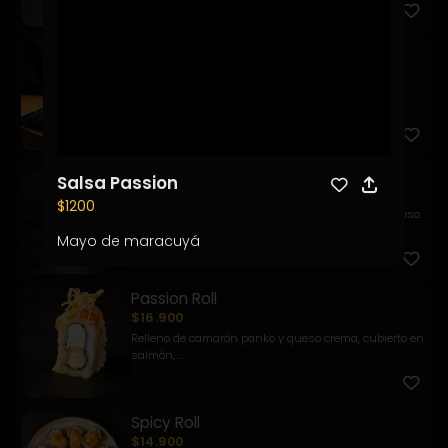
Sake Roll
$9.900
Relleno de salmón y palta, envuelto en masago y
acompañado d...
Parrillero
Salsa Passion
$7.900
$1200
Relleno de camarón panko y palta. Cubierto en queso
crema so...
Mayo de maracuyá
Passion Roll
$16.900
Relleno de camarón panko y queso crema, cubierto en
salmón, ...
Spicy Roll
$14.900