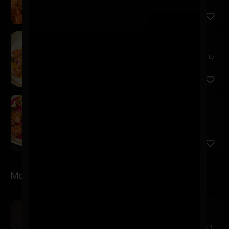
mousse de pa...
Niji
$18.900
Tiradito de salmón, salsa acevichada amarilla, aceite
de cur...
Sake Pinku
$17.900
Salmón, acevichada rosa, cebolla frita, quinua
crocante, cha...
Makis
Sake Avocado
$9.900
Relleno de salmón, queso crema y palta. Cubierto en