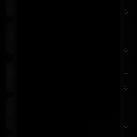
palta, s...
Nippon Maki
$7.900
Relleno de camarón panko, queso crema y palta.
Cubierto en p...
Chicken Avocado
$7.900
Relleno de pollo panko, queso crema y palta. Cubierto
en pal...
Akira Tori
$6.900
Relleno de pollo panko y queso crema, cubierto en
palta, aco...