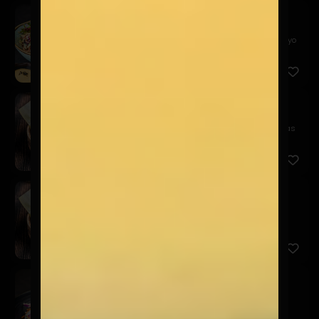
Alitas Kaarage
$12.900
Nuestras clásicas alitas crocantes, coleslaw y mayo
picante
Gyozas Cerdo
$9.900
Empanaditas japonesas rellenas de cerdo, especias
asiáticas ...
Gyozas Camarón
$9.900
Empanaditas japonesas rellenas de camarones,
especias asiáti...
Poke And Roll
$12.900
Atún con mayonesa de curry, salmón en salsa
acevichada, col ...