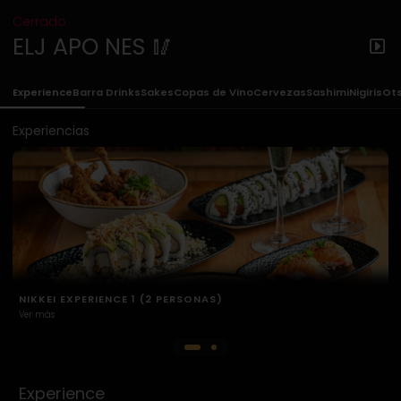
Cerrado
ELJ APO NES 🥢
Experience
Barra Drinks
Sakes
Copas de Vino
Cervezas
Sashimi
Nigiris
Ot
Experiencias
NIKKEI EXPERIENCE 2 (2 PERSONAS)
Ver más
Experience