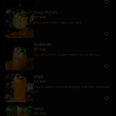
Pisco Punch
$7.900
Pisco, piña, limón y agua con gas.
Wabisabi
$7.900
Ron, piña, limón, kuyper cherry y syrup de kiuri.
Ikigai
$7.900
Tequila, aperol, syrup de jengibre, fever tree, maracuyá
y p...
Hato
$6.900