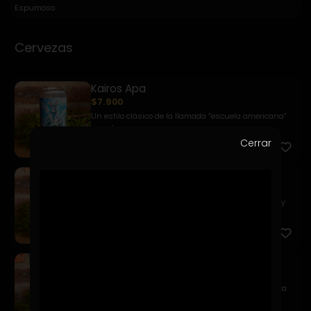
Espumoso
Cervezas
Kairos Apa
$7.900
Un estilo clásico de la llamada “escuela americana”
caracter...
Cerrar
Kairos Golden Ale
$7.900
Una Pale Ale de color dorado profundo, equilibrada y
fácil d...
Kairos Weizen
$7.900
Una chelita refrescante a base de trigo que destaca
por sus ...