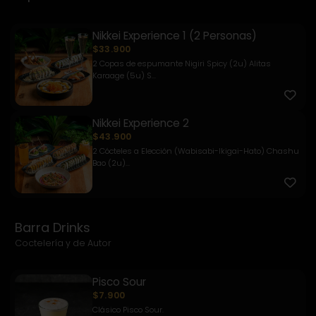
Nikkei Experience 1 (2 Personas)
$33.900
2 Copas de espumante Nigiri Spicy (2u) Alitas
Karaage (5u) S...
Nikkei Experience 2
$43.900
2 Cócteles a Elección (Wabisabi-Ikigai-Hato) Chashu
Bao (2u)...
Barra Drinks
Coctelería y de Autor
Pisco Sour
$7.900
Clásico Pisco Sour.