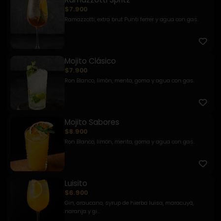
$7.900
Ramazzotti, extra brut Punti ferrer y agua con gas.
Mojito Clásico
$7.900
Ron Blanco, limón, menta, goma y agua con gas.
Mojito Sabores
$8.900
Ron Blanco, limón, menta, goma y agua con gas.
Luisito
$6.900
Gin, araucano, syrup de hierba luisa, maracuyá,
naranja y gi...