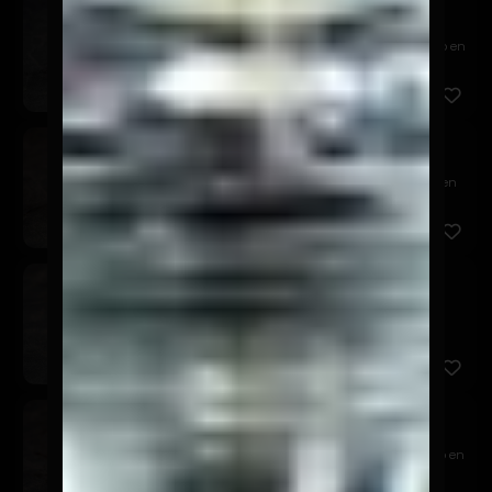
Tericado
$7.900
Relleno de camarón panko y queso crema, cubierto en
palta, t...
Sake California
$8.900
Relleno de salmón, queso crema y palta, envuelto en
sésamo n...
Tuna California
$8.900
Relleno de atún, queso crema y palta, envuelto en
sésamo neg...
Ebi California
$7.900
Relleno de camarón, queso crema y palta, envuelto en
sésamo ...