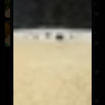
¡Directo del barril a tu vaso! Disfruta la cerveza más
fresc...
Schop Kairos 250cc
$3.600
¡Directo del barril a tu vaso! Disfruta la cerveza más
fresc...
Asahi
$3.600
Cusqueña
$3.600