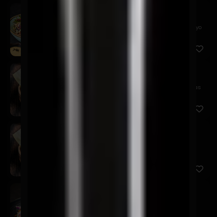
Alitas Kaarage
$12.900
Nuestras clásicas alitas crocantes, coleslaw y mayo
picante
Gyozas Cerdo
$9.900
Empanaditas japonesas rellenas de cerdo, especias
asiáticas ...
Gyozas Camarón
$9.900
Empanaditas japonesas rellenas de camarones,
especias asiáti...
Poke And Roll
$12.900
Atún con mayonesa de curry, salmón en salsa
acevichada, col ...