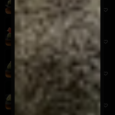
Sashimi Shiromi
$7.900
5 Cortes de pescado del día.
Sashimi Ebi
$7.900
5 Cortes de camarón.
Sashimi Tako
$9.900
7 Cortes de pulpo.