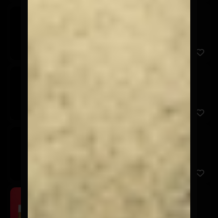
Corona
$3.600
Stella Artois
$3.600
Cerveza sin Alcohol
$3.600
Schop Osagui 500cc
$5.900