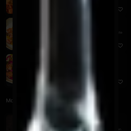
mousse de pa...
Niji
$18.900
Tiradito de salmón, salsa acevichada amarilla, aceite
de cur...
Sake Pinku
$17.900
Salmón, acevichada rosa, cebolla frita, quinua
crocante, cha...
Makis
Sake Avocado
$9.900
Relleno de salmón, queso crema y palta. Cubierto en