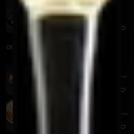
Kemuri
$7.900
Pesca del día, salsa kemuri, chalaquita, palta y
quinua frit...
Otsumami
Garlic Edamame
$11.900
Edamame al wok, en mantequilla batayaki, sal de mar
y katsuo...
Tori Karaage
$9.900
Chicharrones de pollo crocante, acompañado de salsa
acevicha...