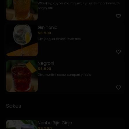
Whiskey, kuyper marraquin, syrup de mandarina, té
negro, alb...
Gin Tonic
$8.900
Gin y agua tónica fever tree.
Negroni
$8.900
Gin, martini rosso, campari y hielo.
Sakes
Nanbu Bijin Ginjo
$9.990