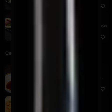
Chashu Bao
$11.900
Bao relleno de chashu en salsa agridulce, palta, criolla
de ...
Ceviche-Tiraditos
Sake Ponzu
$16.900
Salmón marinado en ponzu, tsuma de nabo y negi.
Kawaii
$19.900
Salmón, leche de tigre de alcachofas, furikake,