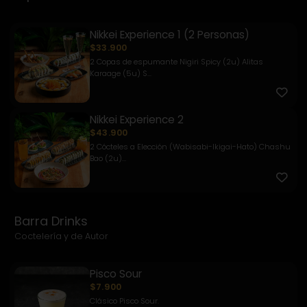
Nikkei Experience 1 (2 Personas)
$33.900
2 Copas de espumante Nigiri Spicy (2u) Alitas
Karaage (5u) S...
Nikkei Experience 2
$43.900
2 Cócteles a Elección (Wabisabi-Ikigai-Hato) Chashu
Bao (2u)...
Barra Drinks
Coctelería y de Autor
Pisco Sour
$7.900
Clásico Pisco Sour.