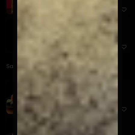
Osagui Lata 500cc
$7.900
Sashimi
Sashimi Moriwase
$17.900
12 Cortes entre 3 productos a elección.
Sashimi Sake
$9.900
5 Cortes de salmón.