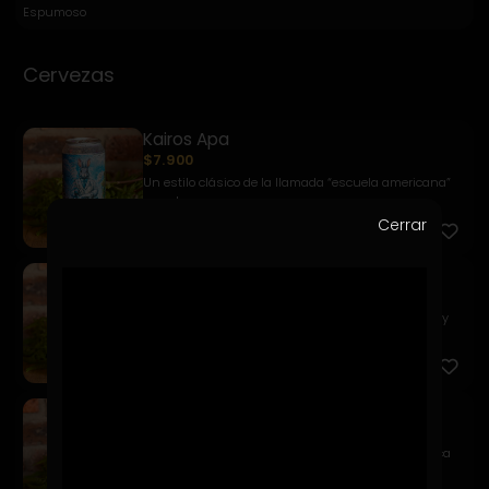
Espumoso
Cervezas
Kairos Apa
$7.900
Un estilo clásico de la llamada “escuela americana”
caracter...
Cerrar
Kairos Golden Ale
$7.900
Una Pale Ale de color dorado profundo, equilibrada y
fácil d...
Kairos Weizen
$7.900
Una chelita refrescante a base de trigo que destaca
por sus ...