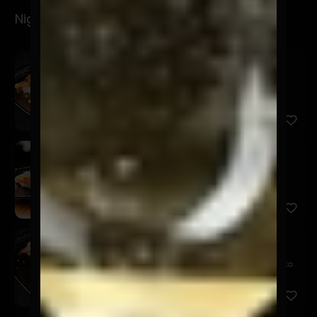
Nigiris
Spicy
$6.900
Salmón, mayo spicy, furikake y brotes de cilantro.
San
$5.900
Salmón, acevichada amarilla, chalaquita, sésamo
negro y brot...
Niku Truffle
$9.900
Filete, queso trufado, chutney de piña y quinua frita.