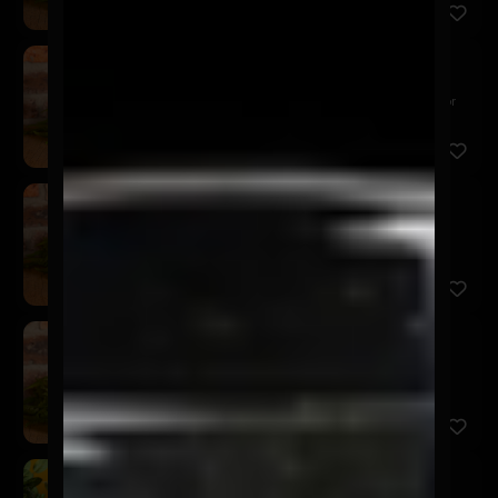
Kairos Red Ale
$7.900
Esta Red Ale se caracteriza por ser una chelita color
ámbar ...
Kairos Neipa
$7.900
Perfectamente turbia, repleta de aromas cítricos y
cremosos ...
Kairos German Pils
$7.900
Una German Pilsner muy ligera y refrescante, de
amargor equi...
Schop Kairos 500cc
$5.900