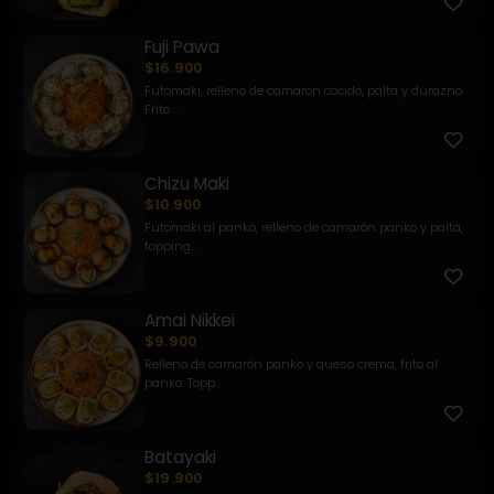
Fuji Pawa
$16.900
Futomaki, relleno de camarón cocido, palta y durazno.
Frito ...
Chizu Maki
$10.900
Futomaki al panko, relleno de camarón panko y palta,
topping...
Amai Nikkei
$9.900
Relleno de camarón panko y queso crema, frito al
panko. Topp...
Batayaki
$19.900