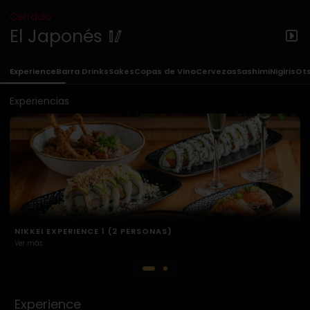
Cerrado
El Japonés 🥢
Experience
Barra Drinks
Sakes
Copas de Vino
Cervezas
Sashimi
Nigiris
Ot
Experiencias
NIKKEI EXPERIENCE 2 (2 PERSONAS)
Ver más
Experience