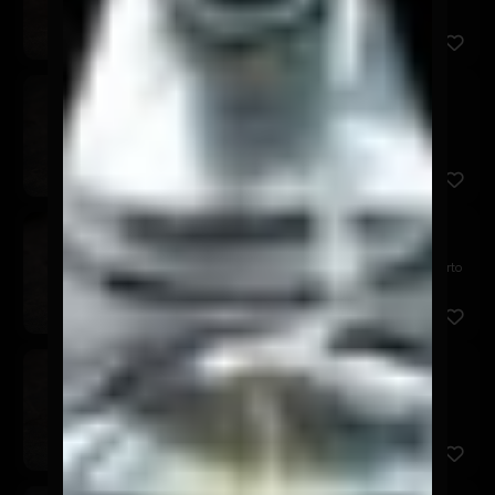
palta, s...
Nippon Maki
$7.900
Relleno de camarón panko, queso crema y palta.
Cubierto en p...
Chicken Avocado
$7.900
Relleno de pollo panko, queso crema y palta. Cubierto
en pal...
Akira Tori
$6.900
Relleno de pollo panko y queso crema, cubierto en
palta, aco...