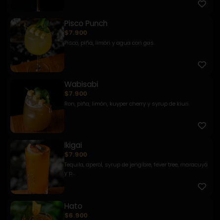
Pisco Punch
$7.900
Pisco, piña, limón y agua con gas.
Wabisabi
$7.900
Ron, piña, limón, kuyper cherry y syrup de kiuri.
Ikigai
$7.900
Tequila, aperol, syrup de jengibre, fever tree, maracuyá
y p...
Hato
$6.900