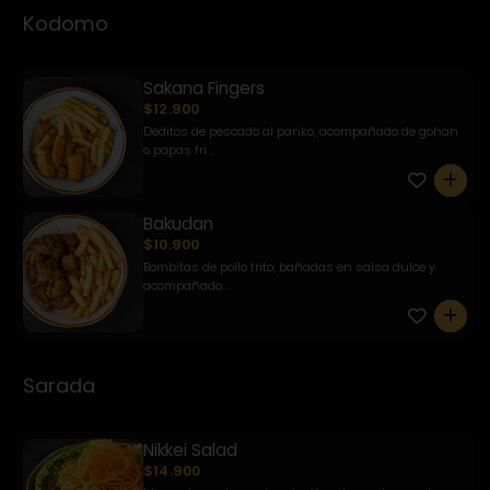
Kodomo
Sakana Fingers
$12.900
Deditos de pescado al panko, acompañado de gohan
o papas fri...
0
Bakudan
$10.900
Bombitas de pollo frito, bañadas en salsa dulce y
acompañado...
0
Sarada
Nikkei Salad
$14.900