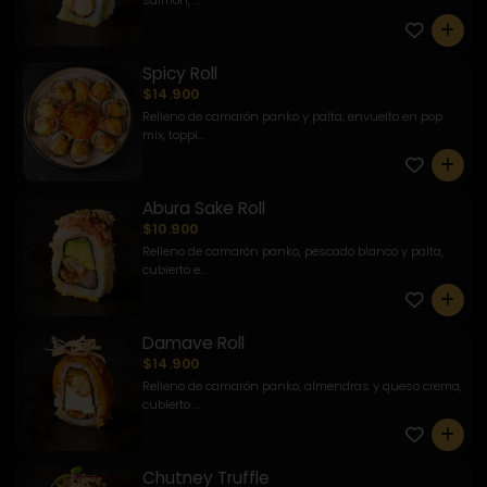
salmón, ...
0
Spicy Roll
$14.900
Relleno de camarón panko y palta, envuelto en pop
mix, toppi...
0
Abura Sake Roll
$10.900
Relleno de camarón panko, pescado blanco y palta,
cubierto e...
0
Damave Roll
$14.900
Relleno de camarón panko, almendras y queso crema,
cubierto ...
0
Chutney Truffle