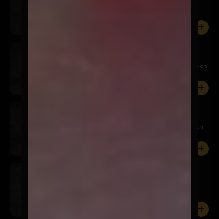
Relleno de pollo panko y queso crema, cubierto en
palta, aco...
0
Tericado
$7.900
Relleno de camarón panko y queso crema, cubierto en
palta, t...
0
Sake California
$8.900
Relleno de salmón, queso crema y palta, envuelto en
sésamo n...
0
Tuna California
$8.900
Relleno de atún, queso crema y palta, envuelto en
sésamo neg...
0