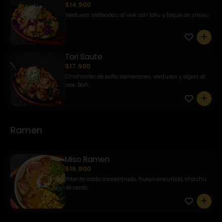
$14.900
Verduras salteadas al wok con tofu y toque de shoyu
0
Tori Saute
$17.900
Chicharrón de pollo, camarones, verduras y algas al
wok. Bañ...
0
Ramen
Miso Ramen
$16.900
Potente caldo concentrado, huevo encurtido, chashu
de cerdo,...
0