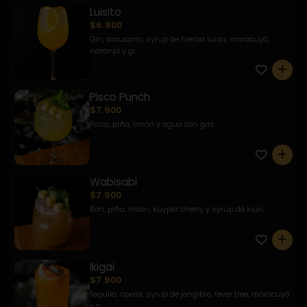
Luisito
$6.900
Gin, araucano, syrup de hierba luisa, maracuyá,
naranja y gi...
0
Pisco Punch
$7.900
Pisco, piña, limón y agua con gas.
0
Wabisabi
$7.900
Ron, piña, limón, kuyper cherry y syrup de kiuri.
0
Ikigai
$7.900
Tequila, aperol, syrup de jengibre, fever tree, maracuyá
y p...