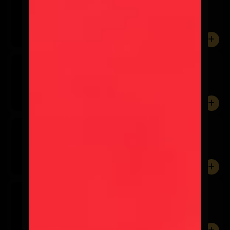
$3.600
0
Corona
$3.600
0
Stella Artois
$3.600
0
Cerveza sin Alcohol
$3.600