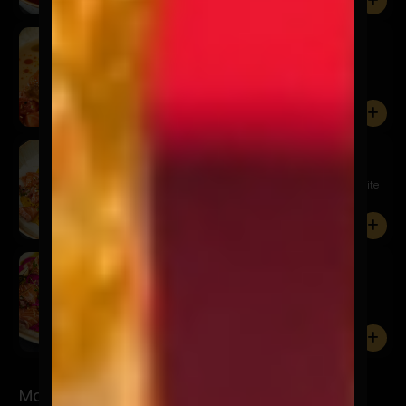
0
Kawaii
$19.900
Salmón, leche de tigre de alcachofas, furikake,
mousse de pa...
0
Niji
$18.900
Tiradito de salmón, salsa acevichada amarilla, aceite
de cur...
0
Sake Pinku
$17.900
Salmón, acevichada rosa, cebolla frita, quinua
crocante, cha...
0
Makis