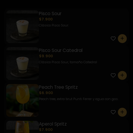
Pisco Sour
$7.900
Clásico Pisco Sour.
0
Pisco Sour Catedral
$9.900
Clásico Pisco Sour, tamaño Catedral
0
Peach Tree Spritz
$6.900
Peach tree, extra brut Punti Ferrer y agua con gas.
0
Aperol Spritz
$7.900