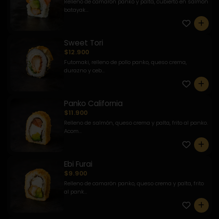
Relleno de camarón panko y palta, cubierto en salmón
batayak...
0
Sweet Tori
$12.900
Futomaki, relleno de pollo panko, queso crema,
durazno y ceb...
0
Panko California
$11.900
Relleno de salmón, queso crema y palta, frito al panko.
Acom...
0
Ebi Furai
$9.900
Relleno de camarón panko, queso crema y palta, frito
al pank...
0