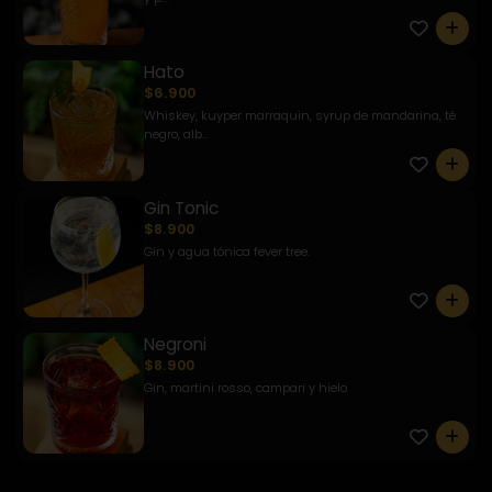
0
Hato
$6.900
Whiskey, kuyper marraquin, syrup de mandarina, té
negro, alb...
0
Gin Tonic
$8.900
Gin y agua tónica fever tree.
0
Negroni
$8.900
Gin, martini rosso, campari y hielo.
0