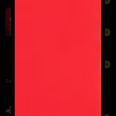
0
Schop Osagui 500cc
$5.900
0
Osagui Lata 500cc
$7.900
0
Sashimi
Sashimi Moriwase
$17.900
12 Cortes entre 3 productos a elección.