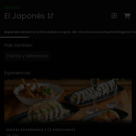
Abierto
El Japonés 🥢
Experience
Barra Drinks
Sakes
Copas de Vino
Cervezas
Sashimi
Nigiris
Ot
Pide también
Pastas y Milanesas
Experiencias
NIKKEI EXPERIENCE 2 (2 PERSONAS)
Ver más