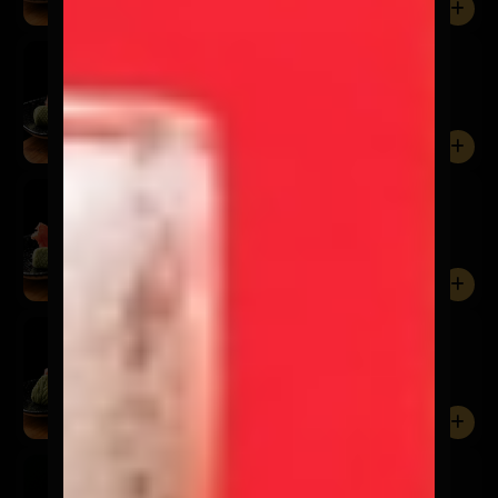
0
Sashimi Sake
$9.900
5 Cortes de salmón.
0
Sashimi Shiromi
$7.900
5 Cortes de pescado del día.
0
Sashimi Ebi
$7.900
5 Cortes de camarón.
0
Sashimi Tako
$9.900