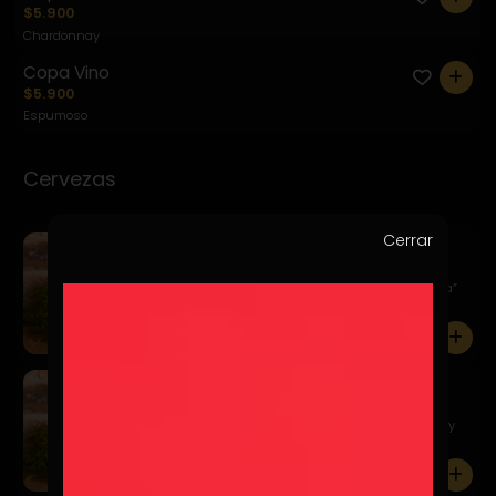
$5.900
Chardonnay
Copa Vino
0
$5.900
Espumoso
Cervezas
Cerrar
Kairos Apa
$7.900
Un estilo clásico de la llamada “escuela americana”
caracter...
0
Kairos Golden Ale
$7.900
Una Pale Ale de color dorado profundo, equilibrada y
fácil d...
0