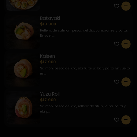
0
Batayaki
$19.900
Relleno de salmón, pesca del día, camarones y palta.
Envuelt...
0
Kaisen
$17.900
Salmón, pesca del día, ebi furai, jaiba y palta. Envuelto
en...
0
Yuzu Roll
$17.900
Salmón, pesca del día, relleno de atún, jaiba, palta y
ebi p...
0