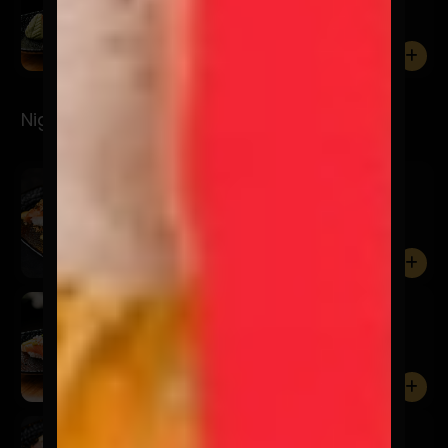
7 Cortes de pulpo.
0
Nigiris
Spicy
$6.900
Salmón, mayo spicy, furikake y brotes de cilantro.
0
San
$5.900
Salmón, acevichada amarilla, chalaquita, sésamo
negro y brot...
0
Niku Truffle
$9.900