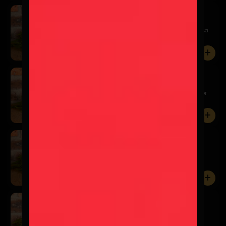
Kairos Weizen
$7.900
Una chelita refrescante a base de trigo que destaca
por sus ...
0
Kairos Red Ale
$7.900
Esta Red Ale se caracteriza por ser una chelita color
ámbar ...
0
Kairos Neipa
$7.900
Perfectamente turbia, repleta de aromas cítricos y
cremosos ...
0
Kairos German Pils
$7.900
Una German Pilsner muy ligera y refrescante, de