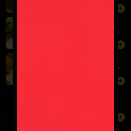
amargor equi...
0
Schop Kairos 500cc
$5.900
¡Directo del barril a tu vaso! Disfruta la cerveza más
fresc...
0
Schop Kairos 250cc
$3.600
¡Directo del barril a tu vaso! Disfruta la cerveza más
fresc...
0
Asahi
$3.600
0
Cusqueña