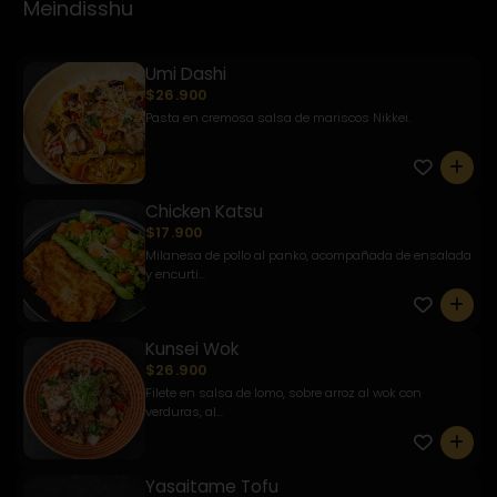
Meindisshu
Umi Dashi
$26.900
Pasta en cremosa salsa de mariscos Nikkei.
0
Chicken Katsu
$17.900
Milanesa de pollo al panko, acompañada de ensalada
y encurti...
0
Kunsei Wok
$26.900
Filete en salsa de lomo, sobre arroz al wok con
verduras, al...
0
Yasaitame Tofu