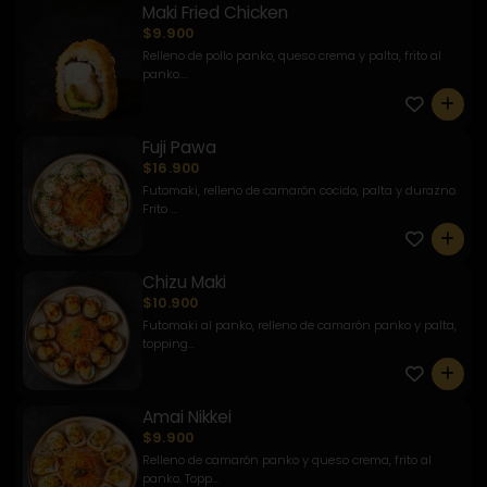
Maki Fried Chicken
$9.900
Relleno de pollo panko, queso crema y palta, frito al
panko....
0
Fuji Pawa
$16.900
Futomaki, relleno de camarón cocido, palta y durazno.
Frito ...
0
Chizu Maki
$10.900
Futomaki al panko, relleno de camarón panko y palta,
topping...
0
Amai Nikkei
$9.900
Relleno de camarón panko y queso crema, frito al
panko. Topp...