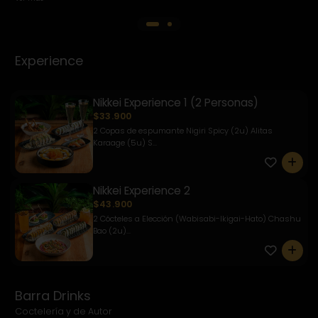
Experience
Nikkei Experience 1 (2 Personas)
$33.900
2 Copas de espumante Nigiri Spicy (2u) Alitas
Karaage (5u) S...
0
Nikkei Experience 2
$43.900
2 Cócteles a Elección (Wabisabi-Ikigai-Hato) Chashu
Bao (2u)...
0
Barra Drinks
Coctelería y de Autor