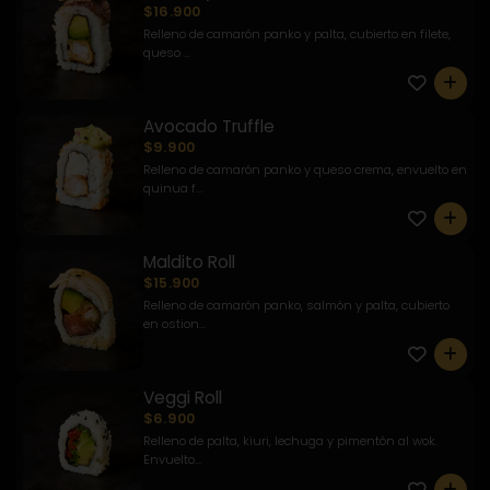
$16.900
Relleno de camarón panko y palta, cubierto en filete,
queso ...
0
Avocado Truffle
$9.900
Relleno de camarón panko y queso crema, envuelto en
quinua f...
0
Maldito Roll
$15.900
Relleno de camarón panko, salmón y palta, cubierto
en ostion...
0
Veggi Roll
$6.900
Relleno de palta, kiuri, lechuga y pimentón al wok.
Envuelto...
0