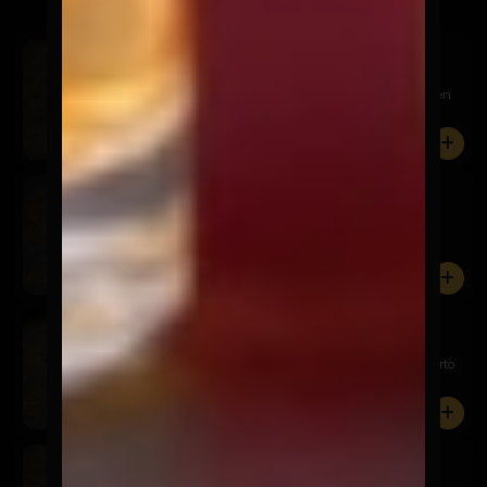
Sake Avocado
$9.900
Relleno de salmón, queso crema y palta. Cubierto en
palta, s...
0
Nippon Maki
$7.900
Relleno de camarón panko, queso crema y palta.
Cubierto en p...
0
Chicken Avocado
$7.900
Relleno de pollo panko, queso crema y palta. Cubierto
en pal...
0
Akira Tori
$6.900