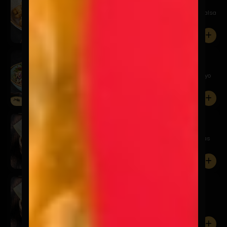
$9.900
Chicharrones de pollo crocante, acompañado de salsa
acevicha...
0
Alitas Kaarage
$12.900
Nuestras clásicas alitas crocantes, coleslaw y mayo
picante
0
Gyozas Cerdo
$9.900
Empanaditas japonesas rellenas de cerdo, especias
asiáticas ...
0
Gyozas Camarón
$9.900
Empanaditas japonesas rellenas de camarones,
especias asiáti...
0