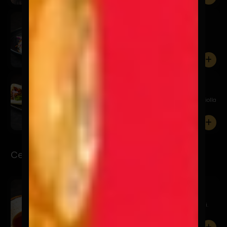
Poke And Roll
$12.900
Atún con mayonesa de curry, salmón en salsa
acevichada, col ...
0
Chashu Bao
$11.900
Bao relleno de chashu en salsa agridulce, palta, criolla
de ...
0
Ceviche-Tiraditos
Sake Ponzu
$16.900
Salmón marinado en ponzu, tsuma de nabo y negi.