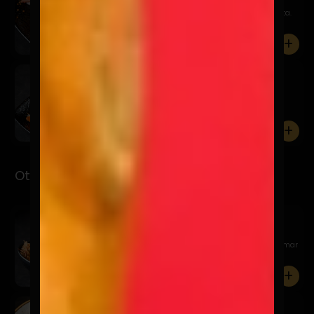
Filete, queso trufado, chutney de piña y quinua frita.
0
Kemuri
$7.900
Pesca del día, salsa kemuri, chalaquita, palta y
quinua frit...
0
Otsumami
Garlic Edamame
$11.900
Edamame al wok, en mantequilla batayaki, sal de mar
y katsuo...
0
Tori Karaage