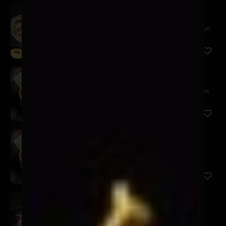
Alitas Kaarage
$12.900
Nuestras clásicas alitas crocantes, coleslaw y mayo
picante
Gyozas Cerdo
$9.900
Empanaditas japonesas rellenas de cerdo, especias
asiáticas ...
Gyozas Camarón
$9.900
Empanaditas japonesas rellenas de camarones,
especias asiáti...
Poke And Roll
$12.900
Atún con mayonesa de curry, salmón en salsa
acevichada, col ...