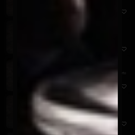
palta, s...
Nippon Maki
$7.900
Relleno de camarón panko, queso crema y palta.
Cubierto en p...
Chicken Avocado
$7.900
Relleno de pollo panko, queso crema y palta. Cubierto
en pal...
Akira Tori
$6.900
Relleno de pollo panko y queso crema, cubierto en
palta, aco...