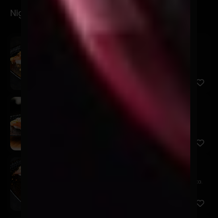
Nigiris
Spicy
$6.900
Salmón, mayo spicy, furikake y brotes de cilantro.
San
$5.900
Salmón, acevichada amarilla, chalaquita, sésamo
negro y brot...
Niku Truffle
$9.900
Filete, queso trufado, chutney de piña y quinua frita.