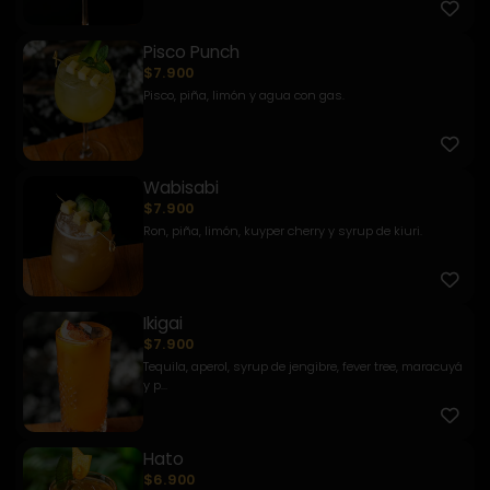
Pisco Punch
$7.900
Pisco, piña, limón y agua con gas.
Wabisabi
$7.900
Ron, piña, limón, kuyper cherry y syrup de kiuri.
Ikigai
$7.900
Tequila, aperol, syrup de jengibre, fever tree, maracuyá
y p...
Hato
$6.900