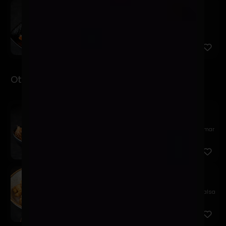
Kemuri
$7.900
Pesca del día, salsa kemuri, chalaquita, palta y
quinua frit...
Otsumami
Garlic Edamame
$11.900
Edamame al wok, en mantequilla batayaki, sal de mar
y katsuo...
Tori Karaage
$9.900
Chicharrones de pollo crocante, acompañado de salsa
acevicha...