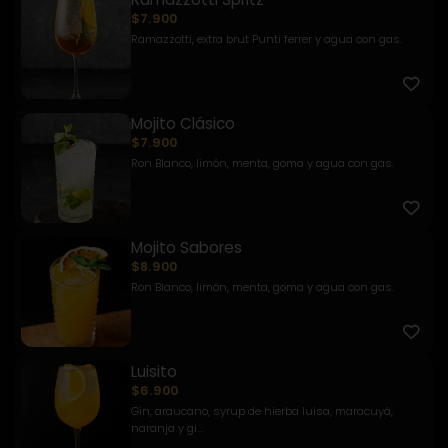
$7.900
Ramazzotti, extra brut Punti ferrer y agua con gas.
Mojito Clásico
$7.900
Ron Blanco, limón, menta, goma y agua con gas.
Mojito Sabores
$8.900
Ron Blanco, limón, menta, goma y agua con gas.
Luisito
$6.900
Gin, araucano, syrup de hierba luisa, maracuyá,
naranja y gi...