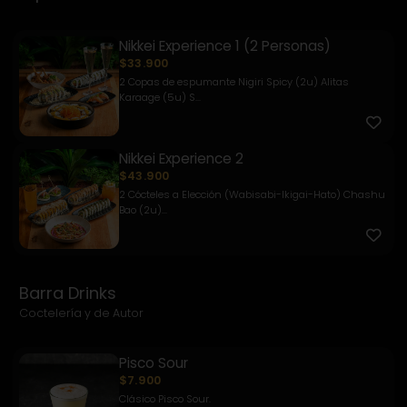
Nikkei Experience 1 (2 Personas)
$33.900
2 Copas de espumante Nigiri Spicy (2u) Alitas
Karaage (5u) S...
Nikkei Experience 2
$43.900
2 Cócteles a Elección (Wabisabi-Ikigai-Hato) Chashu
Bao (2u)...
Barra Drinks
Coctelería y de Autor
Pisco Sour
$7.900
Clásico Pisco Sour.