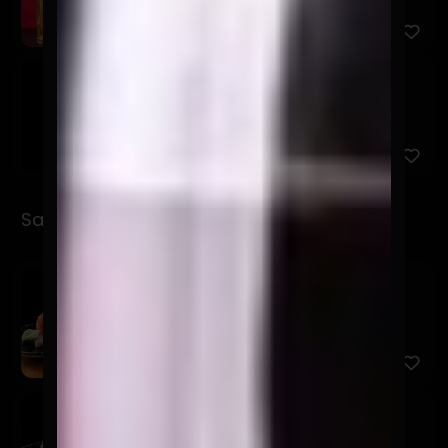
Osagui Lata 500cc
$7.900
Sashimi
Sashimi Moriwase
$17.900
12 Cortes entre 3 productos a elección.
Sashimi Sake
$9.900
5 Cortes de salmón.