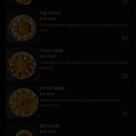
Fuji Pawa
$16.900
Futomaki, relleno de camarón cocido, palta y durazno.
Frito ...
Chizu Maki
$10.900
Futomaki al panko, relleno de camarón panko y palta,
topping...
Amai Nikkei
$9.900
Relleno de camarón panko y queso crema, frito al
panko. Topp...
Batayaki
$19.900