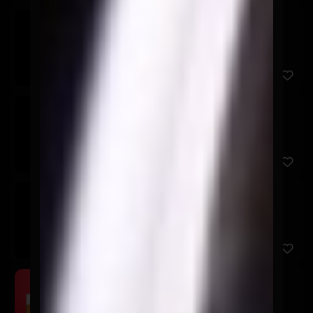
Corona
$3.600
Stella Artois
$3.600
Cerveza sin Alcohol
$3.600
Schop Osagui 500cc
$5.900