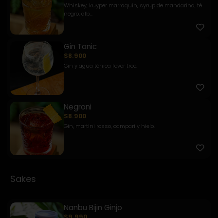
Whiskey, kuyper marraquin, syrup de mandarina, té
negro, alb...
Gin Tonic
$8.900
Gin y agua tónica fever tree.
Negroni
$8.900
Gin, martini rosso, campari y hielo.
Sakes
Nanbu Bijin Ginjo
$9.990