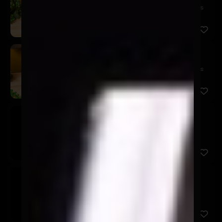
¡Directo del barril a tu vaso! Disfruta la cerveza más
fresc...
Schop Kairos 250cc
$3.600
¡Directo del barril a tu vaso! Disfruta la cerveza más
fresc...
Asahi
$3.600
Cusqueña
$3.600