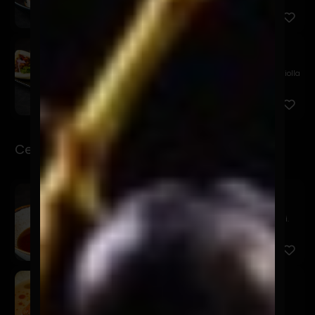
Chashu Bao
$11.900
Bao relleno de chashu en salsa agridulce, palta, criolla
de ...
Ceviche-Tiraditos
Sake Ponzu
$16.900
Salmón marinado en ponzu, tsuma de nabo y negi.
Kawaii
$19.900
Salmón, leche de tigre de alcachofas, furikake,