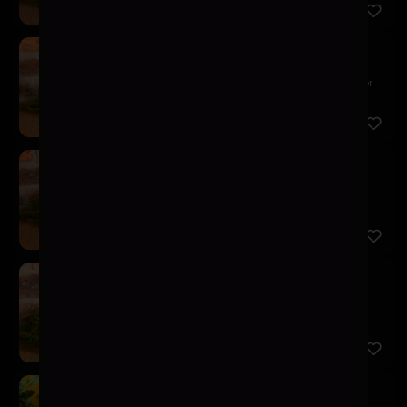
Kairos Red Ale
$7.900
Esta Red Ale se caracteriza por ser una chelita color
ámbar ...
Kairos Neipa
$7.900
Perfectamente turbia, repleta de aromas cítricos y
cremosos ...
Kairos German Pils
$7.900
Una German Pilsner muy ligera y refrescante, de
amargor equi...
Schop Kairos 500cc
$5.900