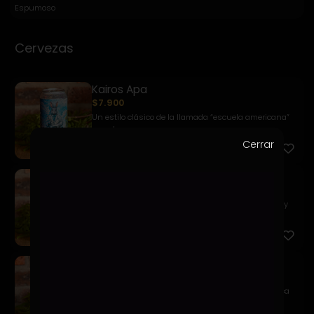
Espumoso
Cervezas
Kairos Apa
$7.900
Un estilo clásico de la llamada “escuela americana”
caracter...
Cerrar
Kairos Golden Ale
$7.900
Una Pale Ale de color dorado profundo, equilibrada y
fácil d...
Kairos Weizen
$7.900
Una chelita refrescante a base de trigo que destaca
por sus ...