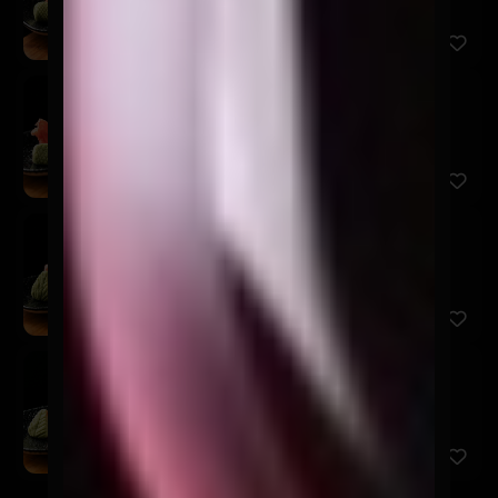
Sashimi Shiromi
$7.900
5 Cortes de pescado del día.
Sashimi Ebi
$7.900
5 Cortes de camarón.
Sashimi Tako
$9.900
7 Cortes de pulpo.