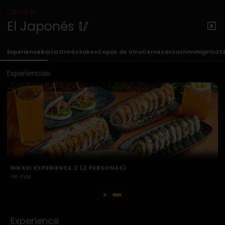
Cerrado
El Japonés 🥢
Experience
Barra Drinks
Sakes
Copas de Vino
Cervezas
Sashimi
Nigiris
Ot
Experiencias
NIKKEI EXPERIENCE 1 (2 PERSONAS)
Ver más
V
Experience