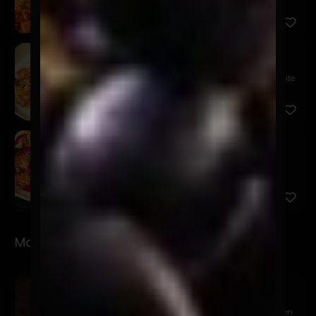
mousse de pa...
Niji
$18.900
Tiradito de salmón, salsa acevichada amarilla, aceite
de cur...
Sake Pinku
$17.900
Salmón, acevichada rosa, cebolla frita, quinua
crocante, cha...
Makis
Sake Avocado
$9.900
Relleno de salmón, queso crema y palta. Cubierto en