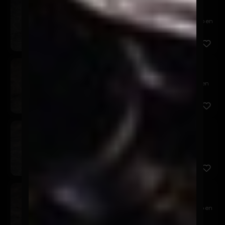
Tericado
$7.900
Relleno de camarón panko y queso crema, cubierto en
palta, t...
Sake California
$8.900
Relleno de salmón, queso crema y palta, envuelto en
sésamo n...
Tuna California
$8.900
Relleno de atún, queso crema y palta, envuelto en
sésamo neg...
Ebi California
$7.900
Relleno de camarón, queso crema y palta, envuelto en
sésamo ...