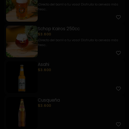
¡Directo del barril a tu vaso! Disfruta la cerveza más
fresc...
Schop Kairos 250cc
$3.600
¡Directo del barril a tu vaso! Disfruta la cerveza más
fresc...
Asahi
$3.600
Cusqueña
$3.600