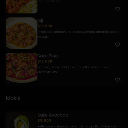
mousse de pa...
Niji
$18.900
Tiradito de salmón, salsa acevichada amarilla, aceite
de cur...
Sake Pinku
$17.900
Salmón, acevichada rosa, cebolla frita, quinua
crocante, cha...
Makis
Sake Avocado
$9.900
Relleno de salmón, queso crema y palta. Cubierto en