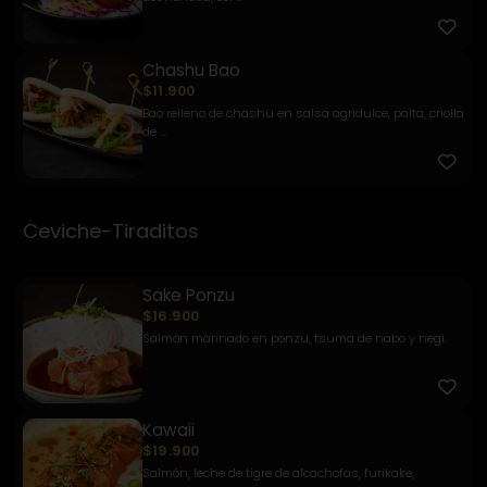
Chashu Bao
$11.900
Bao relleno de chashu en salsa agridulce, palta, criolla
de ...
Ceviche-Tiraditos
Sake Ponzu
$16.900
Salmón marinado en ponzu, tsuma de nabo y negi.
Kawaii
$19.900
Salmón, leche de tigre de alcachofas, furikake,