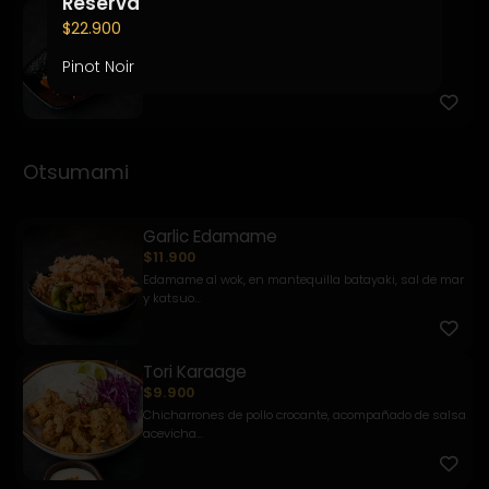
Reserva
Kemuri
$22.900
$7.900
Pesca del día, salsa kemuri, chalaquita, palta y
Pinot Noir
quinua frit...
Otsumami
Garlic Edamame
$11.900
Edamame al wok, en mantequilla batayaki, sal de mar
y katsuo...
Tori Karaage
$9.900
Chicharrones de pollo crocante, acompañado de salsa
acevicha...