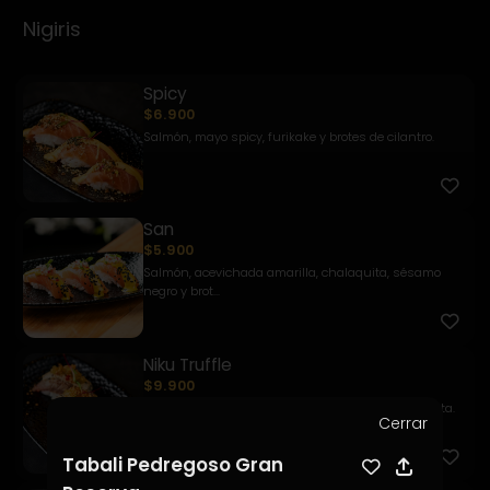
Nigiris
Spicy
$6.900
Salmón, mayo spicy, furikake y brotes de cilantro.
San
$5.900
Salmón, acevichada amarilla, chalaquita, sésamo
negro y brot...
Niku Truffle
$9.900
Filete, queso trufado, chutney de piña y quinua frita.
Cerrar
Tabali Pedregoso Gran