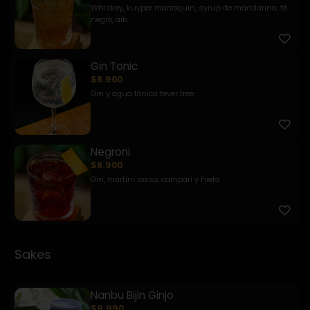
Whiskey, kuyper marraquin, syrup de mandarina, té
negro, alb...
Gin Tonic
$8.900
Gin y agua tónica fever tree.
Negroni
$8.900
Gin, martini rosso, campari y hielo.
Sakes
Nanbu Bijin Ginjo
$9.990