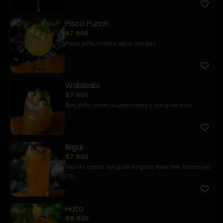
Pisco Punch
$7.900
Pisco, piña, limón y agua con gas.
Wabisabi
$7.900
Ron, piña, limón, kuyper cherry y syrup de kiuri.
Ikigai
$7.900
Tequila, aperol, syrup de jengibre, fever tree, maracuyá
y p...
Hato
$6.900