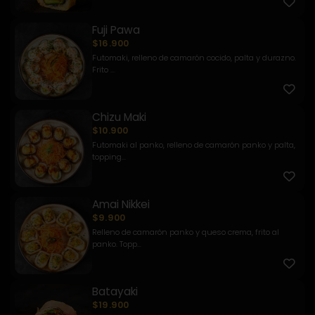
Fuji Pawa
$16.900
Futomaki, relleno de camarón cocido, palta y durazno.
Frito ...
Chizu Maki
$10.900
Futomaki al panko, relleno de camarón panko y palta,
topping...
Amai Nikkei
$9.900
Relleno de camarón panko y queso crema, frito al
panko. Topp...
Batayaki
$19.900