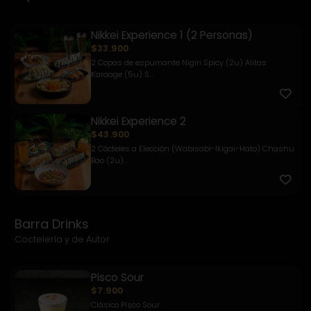
Nikkei Experience 1 (2 Personas)
$33.900
2 Copas de espumante Nigiri Spicy (2u) Alitas
Karaage (5u) S...
Nikkei Experience 2
$43.900
2 Cócteles a Elección (Wabisabi-Ikigai-Hato) Chashu
Bao (2u)...
Barra Drinks
Coctelería y de Autor
Pisco Sour
$7.900
Clásico Pisco Sour.