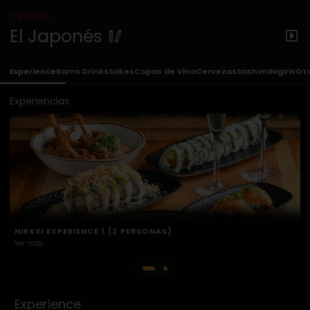
Cerrado
El Japonés 🥢
Experience
Barra Drinks
Sakes
Copas de Vino
Cervezas
Sashimi
Nigiris
Ot
Experiencias
NIKKEI EXPERIENCE 2 (2 PERSONAS)
Ver más
Experience