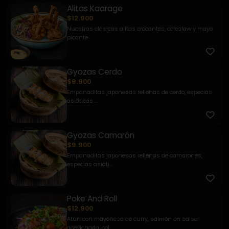
Alitas Kaarage
$12.900
Nuestras clásicas alitas crocantes, coleslaw y mayo
picante
Gyozas Cerdo
$9.900
Empanaditas japonesas rellenas de cerdo, especias
asiáticas ...
Gyozas Camarón
$9.900
Empanaditas japonesas rellenas de camarones,
especias asiáti...
Poke And Roll
$12.900
Atún con mayonesa de curry, salmón en salsa
acevichada, col ...