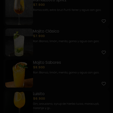
$7.900
Ramazzotti, extra brut Punti ferrer y agua con gas.
Mojito Clásico
$7.900
Ron Blanco, limón, menta, goma y agua con gas.
Mojito Sabores
$8.900
Ron Blanco, limón, menta, goma y agua con gas.
Luisito
$6.900
Gin, araucano, syrup de hierba luisa, maracuyá,
naranja y gi...