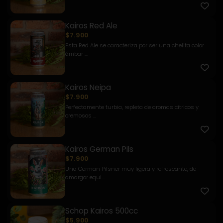
Kairos Red Ale
$7.900
Esta Red Ale se caracteriza por ser una chelita color
ámbar ...
Kairos Neipa
$7.900
Perfectamente turbia, repleta de aromas cítricos y
cremosos ...
Kairos German Pils
$7.900
Una German Pilsner muy ligera y refrescante, de
amargor equi...
Schop Kairos 500cc
$5.900