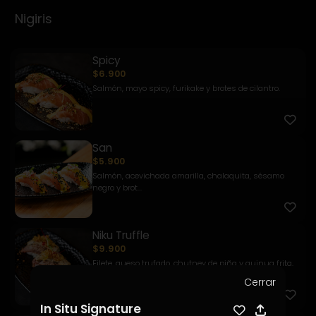
Nigiris
Spicy
$6.900
Salmón, mayo spicy, furikake y brotes de cilantro.
San
$5.900
Salmón, acevichada amarilla, chalaquita, sésamo
negro y brot...
Niku Truffle
$9.900
Filete, queso trufado, chutney de piña y quinua frita.
Cerrar
In Situ Signature