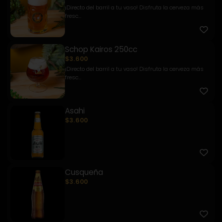
¡Directo del barril a tu vaso! Disfruta la cerveza más
fresc...
Schop Kairos 250cc
$3.600
¡Directo del barril a tu vaso! Disfruta la cerveza más
fresc...
Asahi
$3.600
Cusqueña
$3.600