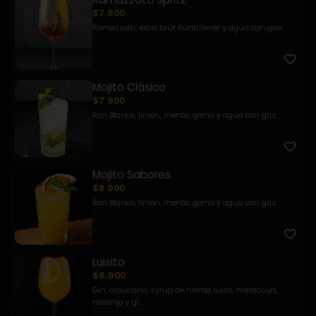
$7.900
Ramazzotti, extra brut Punti ferrer y agua con gas.
Mojito Clásico
$7.900
Ron Blanco, limón, menta, goma y agua con gas.
Mojito Sabores
$8.900
Ron Blanco, limón, menta, goma y agua con gas.
Luisito
$6.900
Gin, araucano, syrup de hierba luisa, maracuyá,
naranja y gi...