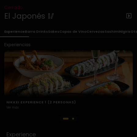
Cerrado
El Japonés 🥢
Experience
Barra Drinks
Sakes
Copas de Vino
Cervezas
Sashimi
Nigiris
Ot
Experiencias
NIKKEI EXPERIENCE 2 (2 PERSONAS)
Ver más
Experience