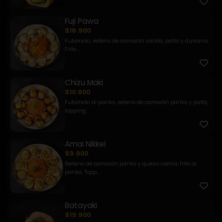
Fuji Pawa
$16.900
Futomaki, relleno de camarón cocido, palta y durazno.
Frito ...
Chizu Maki
$10.900
Futomaki al panko, relleno de camarón panko y palta,
topping...
Amai Nikkei
$9.900
Relleno de camarón panko y queso crema, frito al
panko. Topp...
Batayaki
$19.900