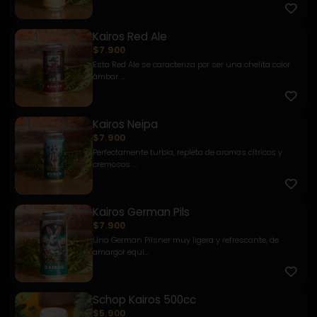
Kairos Red Ale
$7.900
Esta Red Ale se caracteriza por ser una chelita color
ámbar ...
Kairos Neipa
$7.900
Perfectamente turbia, repleta de aromas cítricos y
cremosos ...
Kairos German Pils
$7.900
Una German Pilsner muy ligera y refrescante, de
amargor equi...
Schop Kairos 500cc
$5.900