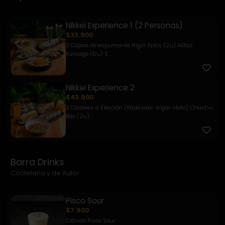
Nikkei Experience 1 (2 Personas)
$33.900
2 Copas de espumante Nigiri Spicy (2u) Alitas
Karaage (5u) S...
Nikkei Experience 2
$43.900
2 Cócteles a Elección (Wabisabi-Ikigai-Hato) Chashu
Bao (2u)...
Barra Drinks
Coctelería y de Autor
Pisco Sour
$7.900
Clásico Pisco Sour.