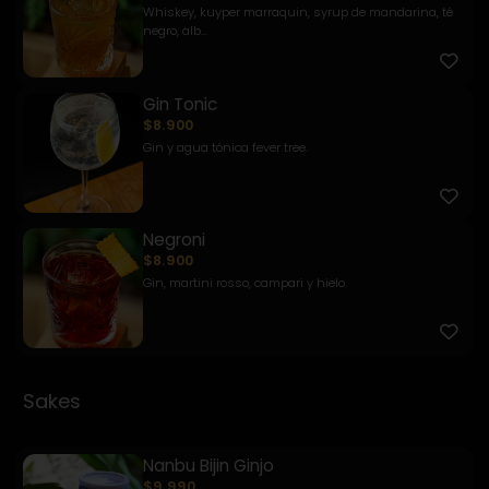
Whiskey, kuyper marraquin, syrup de mandarina, té
negro, alb...
Gin Tonic
$8.900
Gin y agua tónica fever tree.
Negroni
$8.900
Gin, martini rosso, campari y hielo.
Sakes
Nanbu Bijin Ginjo
$9.990