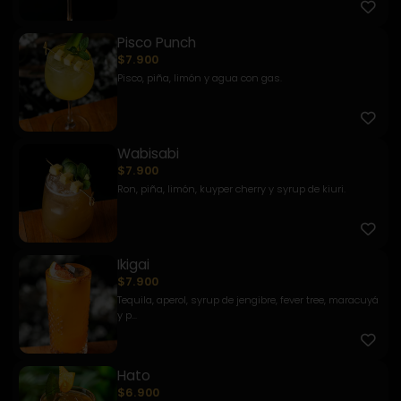
Pisco Punch
$7.900
Pisco, piña, limón y agua con gas.
Wabisabi
$7.900
Ron, piña, limón, kuyper cherry y syrup de kiuri.
Ikigai
$7.900
Tequila, aperol, syrup de jengibre, fever tree, maracuyá
y p...
Hato
$6.900