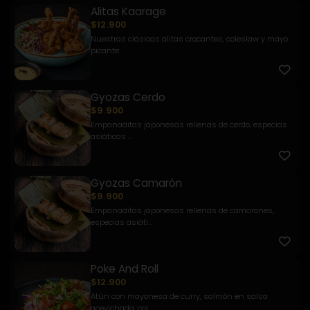
Alitas Kaarage
$12.900
Nuestras clásicas alitas crocantes, coleslaw y mayo
picante
Gyozas Cerdo
$9.900
Empanaditas japonesas rellenas de cerdo, especias
asiáticas ...
Gyozas Camarón
$9.900
Empanaditas japonesas rellenas de camarones,
especias asiáti...
Poke And Roll
$12.900
Atún con mayonesa de curry, salmón en salsa
acevichada, col ...