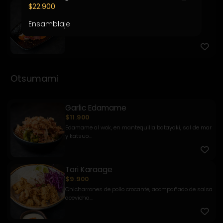
Kemuri
$22.900
$7.900
Ensamblaje
Pesca del día, salsa kemuri, chalaquita, palta y
quinua frit...
Otsumami
Garlic Edamame
$11.900
Edamame al wok, en mantequilla batayaki, sal de mar
y katsuo...
Tori Karaage
$9.900
Chicharrones de pollo crocante, acompañado de salsa
acevicha...