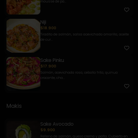
mousse de pa...
Niji
$18.900
Tiradito de salmón, salsa acevichada amarilla, aceite
de cur...
Sake Pinku
$17.900
Salmón, acevichada rosa, cebolla frita, quinua
crocante, cha...
Makis
Sake Avocado
$9.900
Relleno de salmón, queso crema y palta. Cubierto en