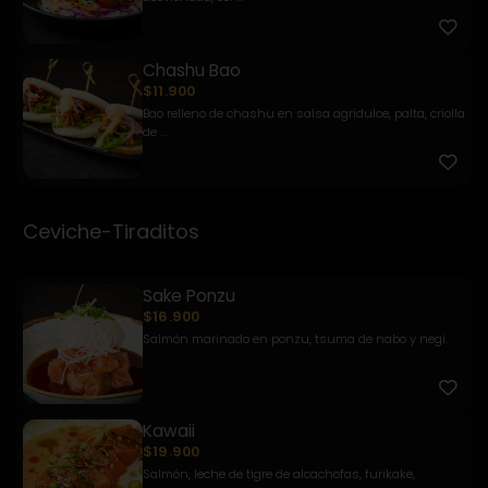
Chashu Bao
$11.900
Bao relleno de chashu en salsa agridulce, palta, criolla
de ...
Ceviche-Tiraditos
Sake Ponzu
$16.900
Salmón marinado en ponzu, tsuma de nabo y negi.
Kawaii
$19.900
Salmón, leche de tigre de alcachofas, furikake,