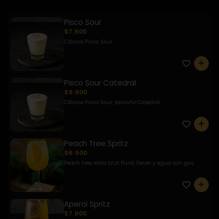
Pisco Sour
$7.900
Clásico Pisco Sour.
0
Pisco Sour Catedral
$9.900
Clásico Pisco Sour, tamaño Catedral
0
Peach Tree Spritz
$6.900
Peach tree, extra brut Punti Ferrer y agua con gas.
0
Aperol Spritz
$7.900