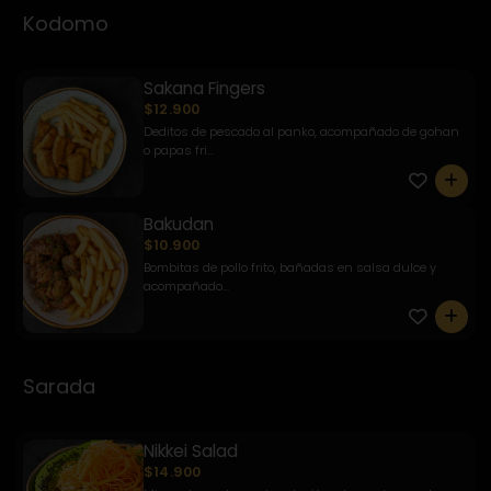
Kodomo
Sakana Fingers
$12.900
Deditos de pescado al panko, acompañado de gohan
o papas fri...
0
Bakudan
$10.900
Bombitas de pollo frito, bañadas en salsa dulce y
acompañado...
0
Sarada
Nikkei Salad
$14.900