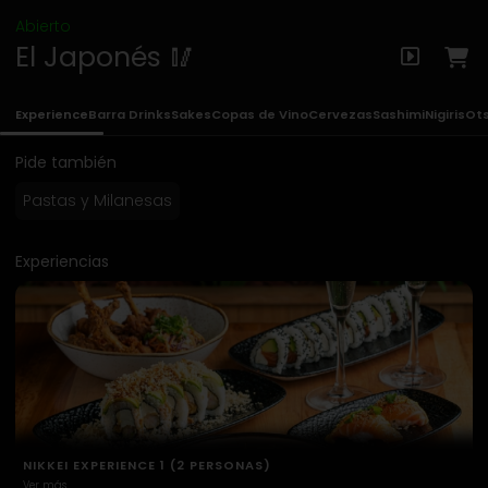
Abierto
El Japonés 🥢
Experience
Barra Drinks
Sakes
Copas de Vino
Cervezas
Sashimi
Nigiris
Ot
Pide también
Pastas y Milanesas
Experiencias
NIKKEI EXPERIENCE 2 (2 PERSONAS)
Ver más