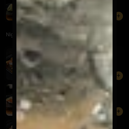
7 Cortes de pulpo.
0
Nigiris
Spicy
$6.900
Salmón, mayo spicy, furikake y brotes de cilantro.
0
San
$5.900
Salmón, acevichada amarilla, chalaquita, sésamo
negro y brot...
0
Niku Truffle
$9.900