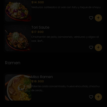
$14.900
Verduras salteadas al wok con tofu y toque de shoyu
0
Tori Saute
$17.900
Chicharrón de pollo, camarones, verduras y algas al
wok. Bañ...
0
Ramen
Miso Ramen
$16.900
Potente caldo concentrado, huevo encurtido, chashu
de cerdo,...
0