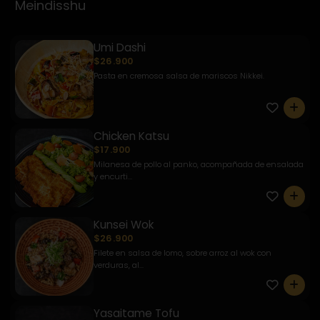
Meindisshu
Umi Dashi
$26.900
Pasta en cremosa salsa de mariscos Nikkei.
0
Chicken Katsu
$17.900
Milanesa de pollo al panko, acompañada de ensalada
y encurti...
0
Kunsei Wok
$26.900
Filete en salsa de lomo, sobre arroz al wok con
verduras, al...
0
Yasaitame Tofu