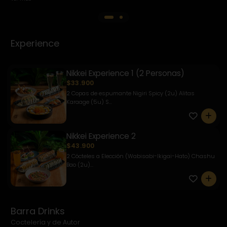
Experience
Nikkei Experience 1 (2 Personas)
$33.900
2 Copas de espumante Nigiri Spicy (2u) Alitas
Karaage (5u) S...
0
Nikkei Experience 2
$43.900
2 Cócteles a Elección (Wabisabi-Ikigai-Hato) Chashu
Bao (2u)...
0
Barra Drinks
Coctelería y de Autor