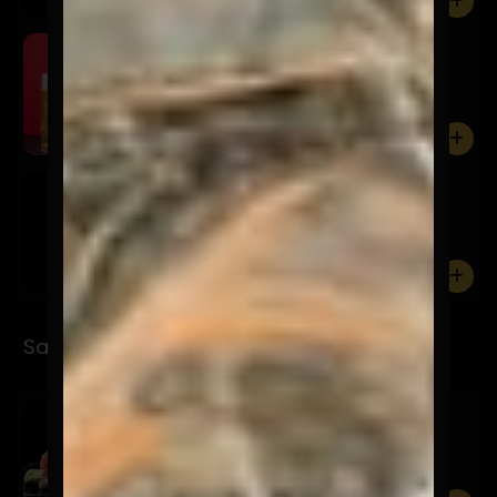
0
Schop Osagui 500cc
$5.900
0
Osagui Lata 500cc
$7.900
0
Sashimi
Sashimi Moriwase
$17.900
12 Cortes entre 3 productos a elección.