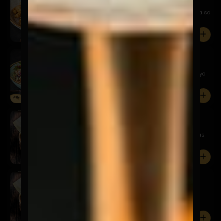
$9.900
Chicharrones de pollo crocante, acompañado de salsa
acevicha...
0
Alitas Kaarage
$12.900
Nuestras clásicas alitas crocantes, coleslaw y mayo
picante
0
Gyozas Cerdo
$9.900
Empanaditas japonesas rellenas de cerdo, especias
asiáticas ...
0
Gyozas Camarón
$9.900
Empanaditas japonesas rellenas de camarones,
especias asiáti...
0