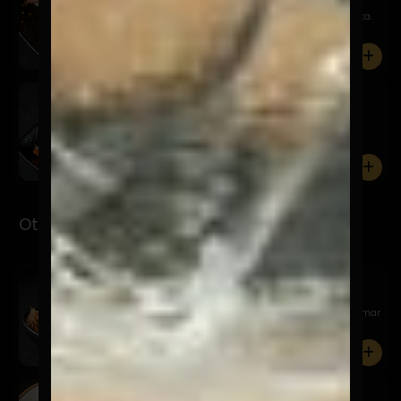
Filete, queso trufado, chutney de piña y quinua frita.
0
Kemuri
$7.900
Pesca del día, salsa kemuri, chalaquita, palta y
quinua frit...
0
Otsumami
Garlic Edamame
$11.900
Edamame al wok, en mantequilla batayaki, sal de mar
y katsuo...
0
Tori Karaage