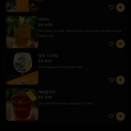
0
Hato
$6.900
Whiskey, kuyper marraquin, syrup de mandarina, té
negro, alb...
0
Gin Tonic
$8.900
Gin y agua tónica fever tree.
0
Negroni
$8.900
Gin, martini rosso, campari y hielo.
0