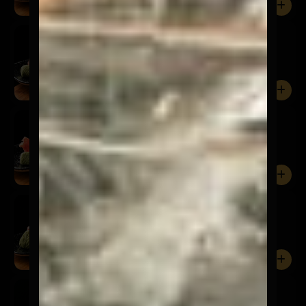
0
Sashimi Sake
$9.900
5 Cortes de salmón.
0
Sashimi Shiromi
$7.900
5 Cortes de pescado del día.
0
Sashimi Ebi
$7.900
5 Cortes de camarón.
0
Sashimi Tako
$9.900