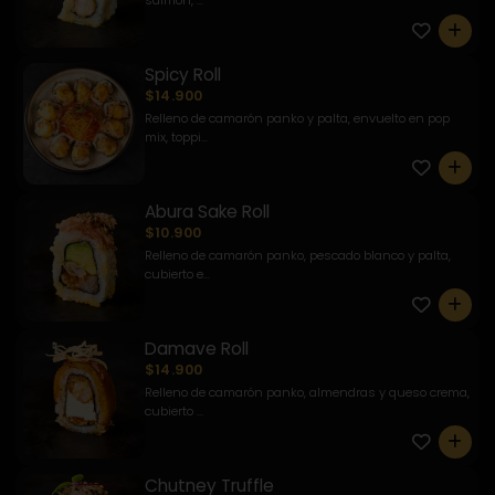
salmón, ...
0
Spicy Roll
$14.900
Relleno de camarón panko y palta, envuelto en pop
mix, toppi...
0
Abura Sake Roll
$10.900
Relleno de camarón panko, pescado blanco y palta,
cubierto e...
0
Damave Roll
$14.900
Relleno de camarón panko, almendras y queso crema,
cubierto ...
0
Chutney Truffle