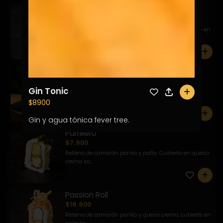
Ebi California
$7.900
Relleno de camarón, queso crema y palta, envuelto en
sésamo ...
0
Sake Roll
$9.900
Gin Tonic
0
Relleno de salmón y palta, envuelto en masago y
acompañado d...
$8900
0
Gin y agua tónica fever tree.
Parrillero
$7.900
Relleno de camarón panko y palta. Cubierto en queso
crema so...
0
Passion Roll
$16.900
Relleno de camarón panko y queso crema, cubierto en