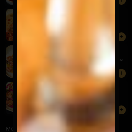
0
Kawaii
$19.900
Salmón, leche de tigre de alcachofas, furikake,
mousse de pa...
0
Niji
$18.900
Tiradito de salmón, salsa acevichada amarilla, aceite
de cur...
0
Sake Pinku
$17.900
Salmón, acevichada rosa, cebolla frita, quinua
crocante, cha...
0
Makis