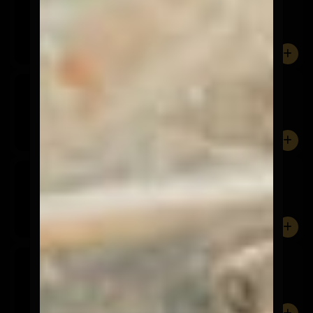
$3.600
0
Corona
$3.600
0
Stella Artois
$3.600
0
Cerveza sin Alcohol
$3.600