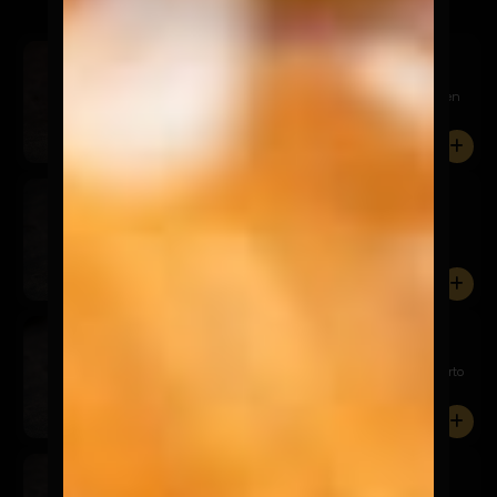
Sake Avocado
$9.900
Relleno de salmón, queso crema y palta. Cubierto en
palta, s...
0
Nippon Maki
$7.900
Relleno de camarón panko, queso crema y palta.
Cubierto en p...
0
Chicken Avocado
$7.900
Relleno de pollo panko, queso crema y palta. Cubierto
en pal...
0
Akira Tori
$6.900