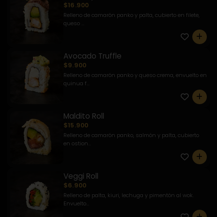
$16.900
Relleno de camarón panko y palta, cubierto en filete,
queso ...
0
Avocado Truffle
$9.900
Relleno de camarón panko y queso crema, envuelto en
quinua f...
0
Maldito Roll
$15.900
Relleno de camarón panko, salmón y palta, cubierto
en ostion...
0
Veggi Roll
$6.900
Relleno de palta, kiuri, lechuga y pimentón al wok.
Envuelto...
0