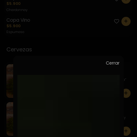
$5.900
Chardonnay
Copa Vino
0
$5.900
Espumoso
Cervezas
Cerrar
Kairos Apa
$7.900
Un estilo clásico de la llamada “escuela americana”
caracter...
0
Kairos Golden Ale
$7.900
Una Pale Ale de color dorado profundo, equilibrada y
fácil d...
0