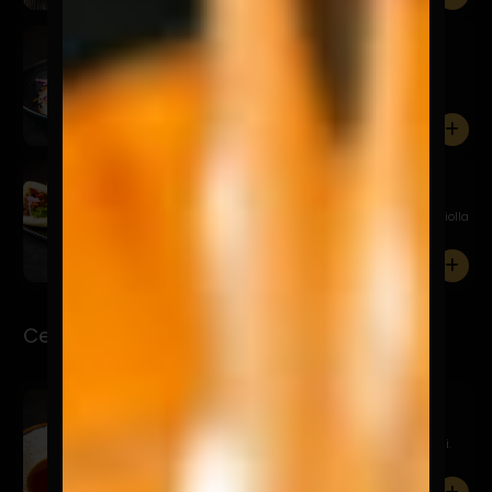
Poke And Roll
$12.900
Atún con mayonesa de curry, salmón en salsa
acevichada, col ...
0
Chashu Bao
$11.900
Bao relleno de chashu en salsa agridulce, palta, criolla
de ...
0
Ceviche-Tiraditos
Sake Ponzu
$16.900
Salmón marinado en ponzu, tsuma de nabo y negi.