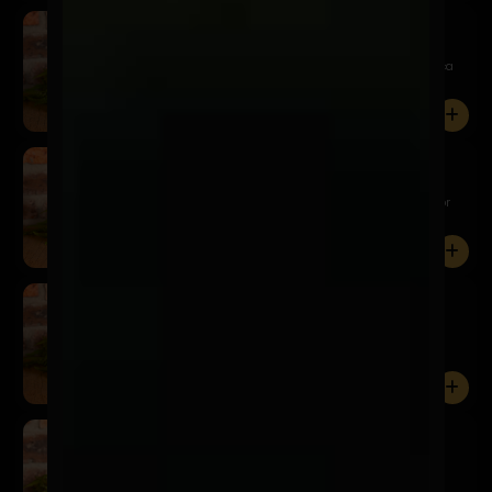
Kairos Weizen
$7.900
Una chelita refrescante a base de trigo que destaca
por sus ...
0
Kairos Red Ale
$7.900
Esta Red Ale se caracteriza por ser una chelita color
ámbar ...
0
Kairos Neipa
$7.900
Perfectamente turbia, repleta de aromas cítricos y
cremosos ...
0
Kairos German Pils
$7.900
Una German Pilsner muy ligera y refrescante, de