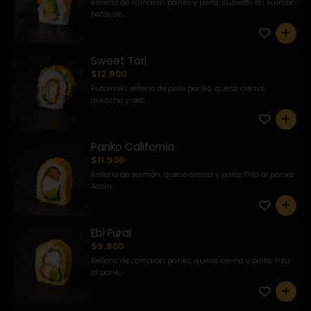
Relleno de camarón panko y palta, cubierto en salmón
batayak...
0
Sweet Tori
$12.900
Futomaki, relleno de pollo panko, queso crema,
durazno y ceb...
0
Panko California
$11.900
Relleno de salmón, queso crema y palta, frito al panko.
Acom...
0
Ebi Furai
$9.900
Relleno de camarón panko, queso crema y palta, frito
al pank...
0