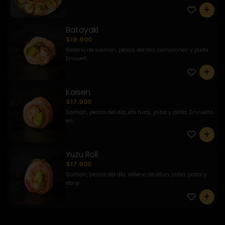
0
Batayaki
$19.900
Relleno de salmón, pesca del día, camarones y palta.
Envuelt...
0
Kaisen
$17.900
Salmón, pesca del día, ebi furai, jaiba y palta. Envuelto
en...
0
Yuzu Roll
$17.900
Salmón, pesca del día, relleno de atún, jaiba, palta y
ebi p...
0