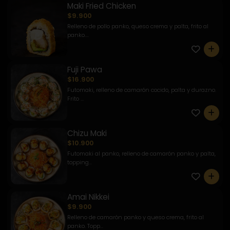
Maki Fried Chicken
$9.900
Relleno de pollo panko, queso crema y palta, frito al
panko....
0
Fuji Pawa
$16.900
Futomaki, relleno de camarón cocido, palta y durazno.
Frito ...
0
Chizu Maki
$10.900
Futomaki al panko, relleno de camarón panko y palta,
topping...
0
Amai Nikkei
$9.900
Relleno de camarón panko y queso crema, frito al
panko. Topp...