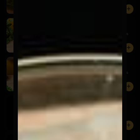
amargor equi...
0
Schop Kairos 500cc
$5.900
¡Directo del barril a tu vaso! Disfruta la cerveza más
fresc...
0
Schop Kairos 250cc
$3.600
¡Directo del barril a tu vaso! Disfruta la cerveza más
fresc...
0
Asahi
$3.600
0
Cusqueña