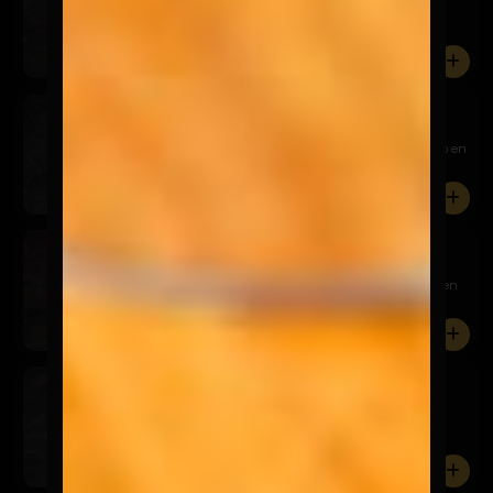
Relleno de pollo panko y queso crema, cubierto en
palta, aco...
0
Tericado
$7.900
Relleno de camarón panko y queso crema, cubierto en
palta, t...
0
Sake California
$8.900
Relleno de salmón, queso crema y palta, envuelto en
sésamo n...
0
Tuna California
$8.900
Relleno de atún, queso crema y palta, envuelto en
sésamo neg...
0