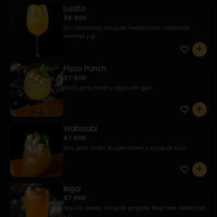
Luisito
$6.900
Gin, araucano, syrup de hierba luisa, maracuyá,
naranja y gi...
0
Pisco Punch
$7.900
Pisco, piña, limón y agua con gas.
0
Wabisabi
$7.900
Ron, piña, limón, kuyper cherry y syrup de kiuri.
0
Ikigai
$7.900
Tequila, aperol, syrup de jengibre, fever tree, maracuyá
y p...