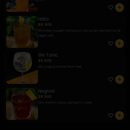
0
Hato
$6.900
Whiskey, kuyper marraquin, syrup de mandarina, té
negro, alb...
0
Gin Tonic
$8.900
Gin y agua tónica fever tree.
0
Negroni
$8.900
Gin, martini rosso, campari y hielo.
0