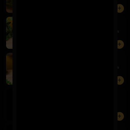
amargor equi...
0
Schop Kairos 500cc
$5.900
¡Directo del barril a tu vaso! Disfruta la cerveza más
fresc...
0
Schop Kairos 250cc
$3.600
¡Directo del barril a tu vaso! Disfruta la cerveza más
fresc...
0
Asahi
$3.600
0
Cusqueña