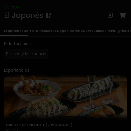
Abierto
El Japonés 🥢
Experience
Barra Drinks
Sakes
Copas de Vino
Cervezas
Sashimi
Nigiris
Ot
Pide también
Pastas y Milanesas
Experiencias
NIKKEI EXPERIENCE 2 (2 PERSONAS)
Ver más