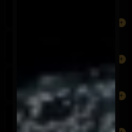
$3.600
0
Corona
$3.600
0
Stella Artois
$3.600
0
Cerveza sin Alcohol
$3.600