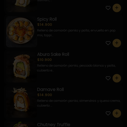
salmón, ...
0
Spicy Roll
$14.900
Relleno de camarón panko y palta, envuelto en pop
mix, toppi...
0
Abura Sake Roll
$10.900
Relleno de camarón panko, pescado blanco y palta,
cubierto e...
0
Damave Roll
$14.900
Relleno de camarón panko, almendras y queso crema,
cubierto ...
0
Chutney Truffle