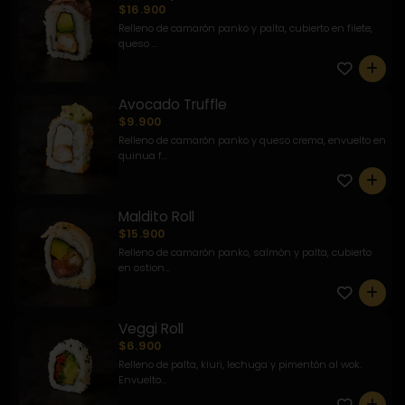
$16.900
Relleno de camarón panko y palta, cubierto en filete,
queso ...
0
Avocado Truffle
$9.900
Relleno de camarón panko y queso crema, envuelto en
quinua f...
0
Maldito Roll
$15.900
Relleno de camarón panko, salmón y palta, cubierto
en ostion...
0
Veggi Roll
$6.900
Relleno de palta, kiuri, lechuga y pimentón al wok.
Envuelto...
0