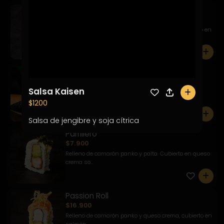
Ebi California
$7.900
Relleno de camarón, queso crema y palta, envuelto en
sésamo ...
0
Sake Roll
$9.900
Salsa Kaisen
0
Relleno de salmón y palta, envuelto en masago y
acompañado d...
$1200
0
Salsa de jengibre y soja cítrica
Parrillero
$7.900
Relleno de camarón panko y palta. Cubierto en queso
crema so...
0
Passion Roll
$16.900
Relleno de camarón panko y queso crema, cubierto en