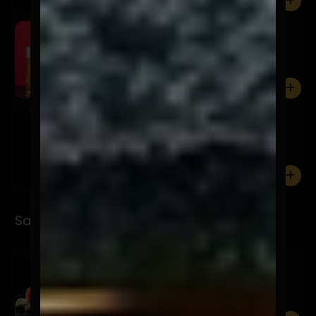
0
Schop Osagui 500cc
$5.900
0
Osagui Lata 500cc
$7.900
0
Sashimi
Sashimi Moriwase
$17.900
12 Cortes entre 3 productos a elección.