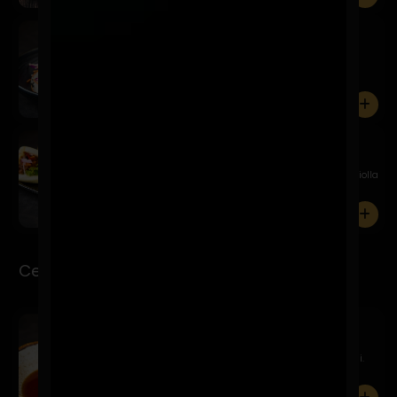
Poke And Roll
$12.900
Atún con mayonesa de curry, salmón en salsa
acevichada, col ...
0
Chashu Bao
$11.900
Bao relleno de chashu en salsa agridulce, palta, criolla
de ...
0
Ceviche-Tiraditos
Sake Ponzu
$16.900
Salmón marinado en ponzu, tsuma de nabo y negi.