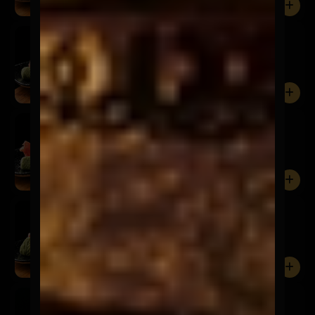
0
Sashimi Sake
$9.900
5 Cortes de salmón.
0
Sashimi Shiromi
$7.900
5 Cortes de pescado del día.
0
Sashimi Ebi
$7.900
5 Cortes de camarón.
0
Sashimi Tako
$9.900