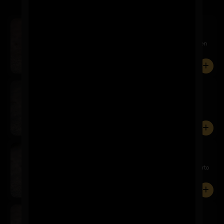
Sake Avocado
$9.900
Relleno de salmón, queso crema y palta. Cubierto en
palta, s...
0
Nippon Maki
$7.900
Relleno de camarón panko, queso crema y palta.
Cubierto en p...
0
Chicken Avocado
$7.900
Relleno de pollo panko, queso crema y palta. Cubierto
en pal...
0
Akira Tori
$6.900