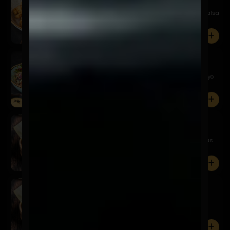
$9.900
Chicharrones de pollo crocante, acompañado de salsa
acevicha...
0
Alitas Kaarage
$12.900
Nuestras clásicas alitas crocantes, coleslaw y mayo
picante
0
Gyozas Cerdo
$9.900
Empanaditas japonesas rellenas de cerdo, especias
asiáticas ...
0
Gyozas Camarón
$9.900
Empanaditas japonesas rellenas de camarones,
especias asiáti...
0