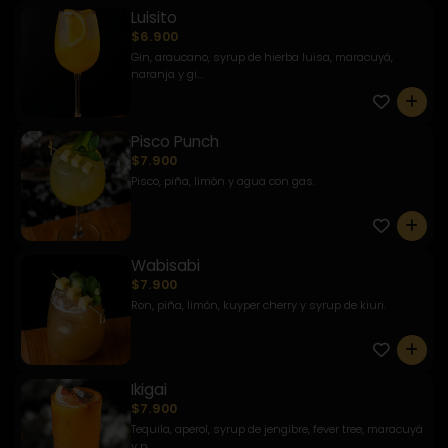
Luisito
$6.900
Gin, araucano, syrup de hierba luisa, maracuyá,
naranja y gi...
0
Pisco Punch
$7.900
Pisco, piña, limón y agua con gas.
0
Wabisabi
$7.900
Ron, piña, limón, kuyper cherry y syrup de kiuri.
0
Ikigai
$7.900
Tequila, aperol, syrup de jengibre, fever tree, maracuyá
y p...