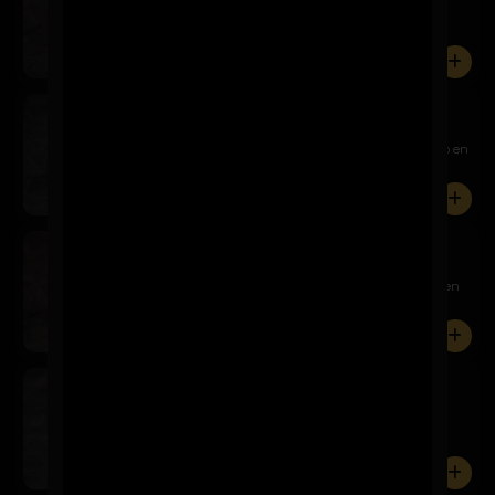
Relleno de pollo panko y queso crema, cubierto en
palta, aco...
0
Tericado
$7.900
Relleno de camarón panko y queso crema, cubierto en
palta, t...
0
Sake California
$8.900
Relleno de salmón, queso crema y palta, envuelto en
sésamo n...
0
Tuna California
$8.900
Relleno de atún, queso crema y palta, envuelto en
sésamo neg...
0