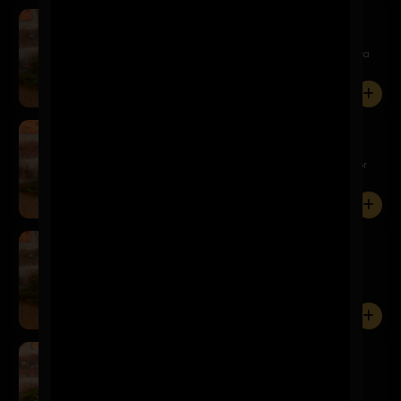
Kairos Weizen
$7.900
Una chelita refrescante a base de trigo que destaca
por sus ...
0
Kairos Red Ale
$7.900
Esta Red Ale se caracteriza por ser una chelita color
ámbar ...
0
Kairos Neipa
$7.900
Perfectamente turbia, repleta de aromas cítricos y
cremosos ...
0
Kairos German Pils
$7.900
Una German Pilsner muy ligera y refrescante, de