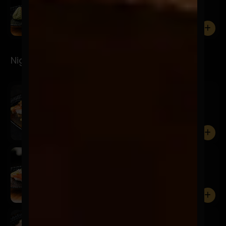
7 Cortes de pulpo.
0
Nigiris
Spicy
$6.900
Salmón, mayo spicy, furikake y brotes de cilantro.
0
San
$5.900
Salmón, acevichada amarilla, chalaquita, sésamo
negro y brot...
0
Niku Truffle
$9.900