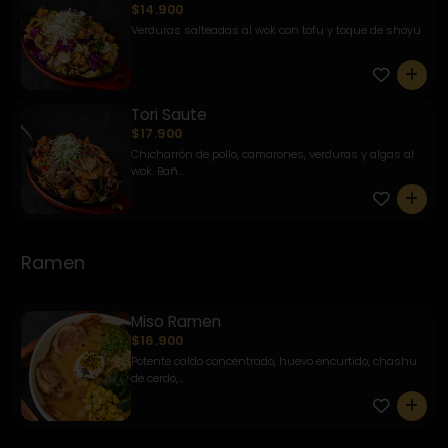
$14.900
Verduras salteadas al wok con tofu y toque de shoyu
0
Tori Saute
$17.900
Chicharrón de pollo, camarones, verduras y algas al
wok. Bañ...
0
Ramen
Miso Ramen
$16.900
Potente caldo concentrado, huevo encurtido, chashu
de cerdo,...
0