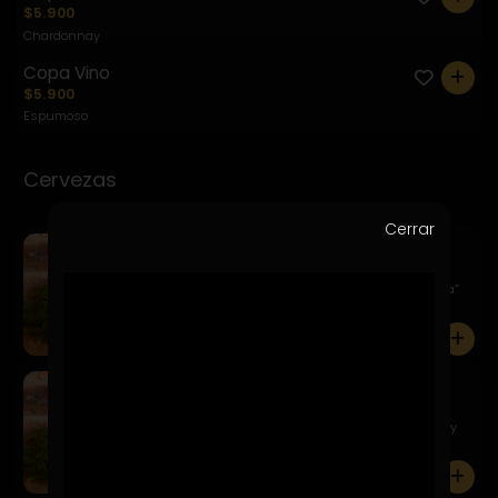
$5.900
Chardonnay
Copa Vino
0
$5.900
Espumoso
Cervezas
Cerrar
Kairos Apa
$7.900
Un estilo clásico de la llamada “escuela americana”
caracter...
0
Kairos Golden Ale
$7.900
Una Pale Ale de color dorado profundo, equilibrada y
fácil d...
0