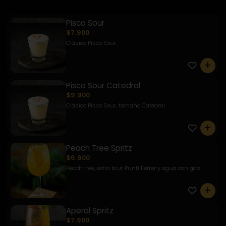
Pisco Sour
$7.900
Clásico Pisco Sour.
0
Pisco Sour Catedral
$9.900
Clásico Pisco Sour, tamaño Catedral
0
Peach Tree Spritz
$6.900
Peach tree, extra brut Punti Ferrer y agua con gas.
0
Aperol Spritz
$7.900