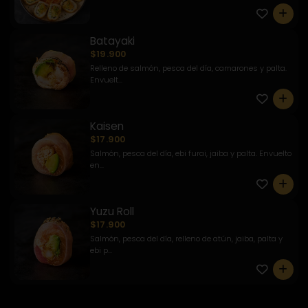
0
Batayaki
$19.900
Relleno de salmón, pesca del día, camarones y palta.
Envuelt...
0
Kaisen
$17.900
Salmón, pesca del día, ebi furai, jaiba y palta. Envuelto
en...
0
Yuzu Roll
$17.900
Salmón, pesca del día, relleno de atún, jaiba, palta y
ebi p...
0