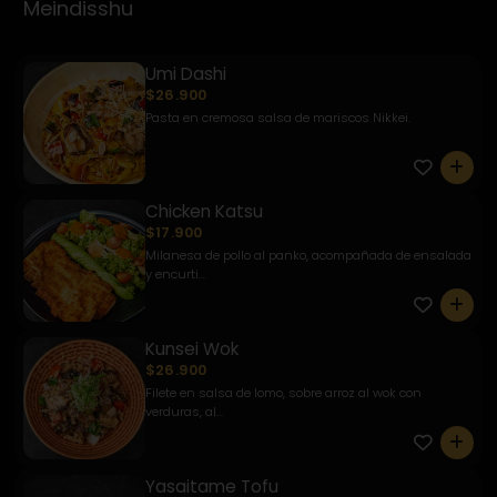
Meindisshu
Umi Dashi
$26.900
Pasta en cremosa salsa de mariscos Nikkei.
0
Chicken Katsu
$17.900
Milanesa de pollo al panko, acompañada de ensalada
y encurti...
0
Kunsei Wok
$26.900
Filete en salsa de lomo, sobre arroz al wok con
verduras, al...
0
Yasaitame Tofu