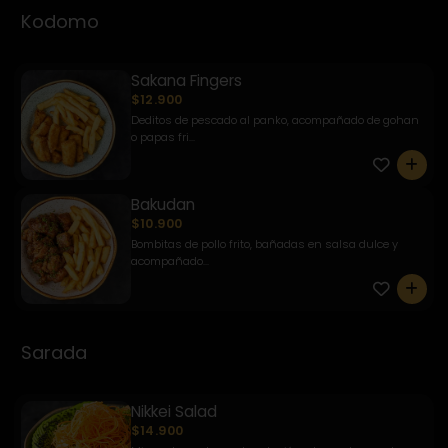
Kodomo
Sakana Fingers
$12.900
Deditos de pescado al panko, acompañado de gohan
o papas fri...
0
Bakudan
$10.900
Bombitas de pollo frito, bañadas en salsa dulce y
acompañado...
0
Sarada
Nikkei Salad
$14.900