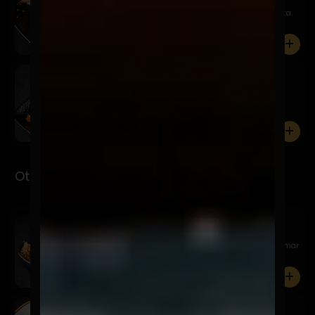
Filete, queso trufado, chutney de piña y quinua frita.
0
Kemuri
$7.900
Pesca del día, salsa kemuri, chalaquita, palta y
quinua frit...
0
Otsumami
Garlic Edamame
$11.900
Edamame al wok, en mantequilla batayaki, sal de mar
y katsuo...
0
Tori Karaage