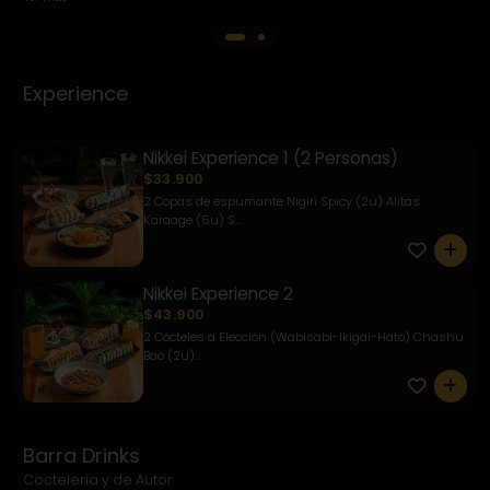
Experience
Nikkei Experience 1 (2 Personas)
$33.900
2 Copas de espumante Nigiri Spicy (2u) Alitas
Karaage (5u) S...
0
Nikkei Experience 2
$43.900
2 Cócteles a Elección (Wabisabi-Ikigai-Hato) Chashu
Bao (2u)...
0
Barra Drinks
Coctelería y de Autor