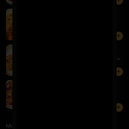
0
Kawaii
$19.900
Salmón, leche de tigre de alcachofas, furikake,
mousse de pa...
0
Niji
$18.900
Tiradito de salmón, salsa acevichada amarilla, aceite
de cur...
0
Sake Pinku
$17.900
Salmón, acevichada rosa, cebolla frita, quinua
crocante, cha...
0
Makis