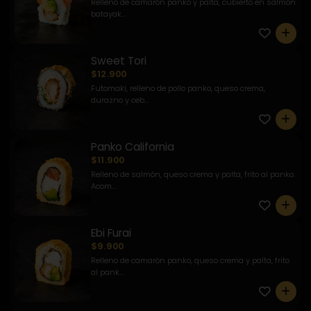
Relleno de camarón panko y palta, cubierto en salmón
batayak...
0
Sweet Tori
$12.900
Futomaki, relleno de pollo panko, queso crema,
durazno y ceb...
0
Panko California
$11.900
Relleno de salmón, queso crema y palta, frito al panko.
Acom...
0
Ebi Furai
$9.900
Relleno de camarón panko, queso crema y palta, frito
al pank...
0