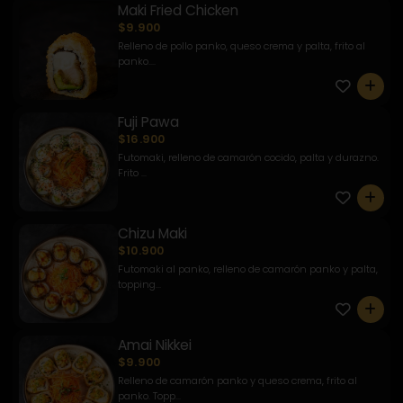
Maki Fried Chicken
$9.900
Relleno de pollo panko, queso crema y palta, frito al
panko....
0
Fuji Pawa
$16.900
Futomaki, relleno de camarón cocido, palta y durazno.
Frito ...
0
Chizu Maki
$10.900
Futomaki al panko, relleno de camarón panko y palta,
topping...
0
Amai Nikkei
$9.900
Relleno de camarón panko y queso crema, frito al
panko. Topp...