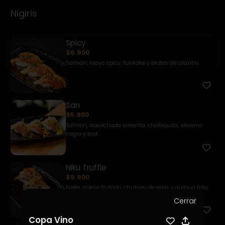
Nigiris
Spicy
$6.900
Salmón, mayo spicy, furikake y brotes de cilantro.
San
$5.900
Salmón, acevichada amarilla, chalaquita, sésamo
negro y brot...
Niku Truffle
$9.900
Filete, queso trufado, chutney de piña y quinua frita.
Cerrar
Copa Vino