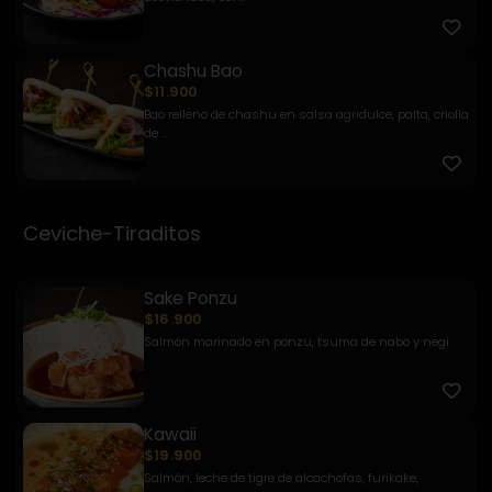
Chashu Bao
$11.900
Bao relleno de chashu en salsa agridulce, palta, criolla
de ...
Ceviche-Tiraditos
Sake Ponzu
$16.900
Salmón marinado en ponzu, tsuma de nabo y negi.
Kawaii
$19.900
Salmón, leche de tigre de alcachofas, furikake,