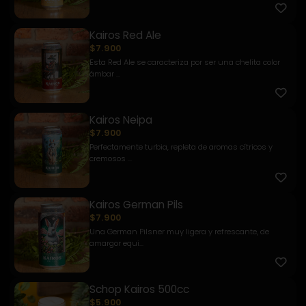
Kairos Red Ale
$7.900
Esta Red Ale se caracteriza por ser una chelita color
ámbar ...
Kairos Neipa
$7.900
Perfectamente turbia, repleta de aromas cítricos y
cremosos ...
Kairos German Pils
$7.900
Una German Pilsner muy ligera y refrescante, de
amargor equi...
Schop Kairos 500cc
$5.900