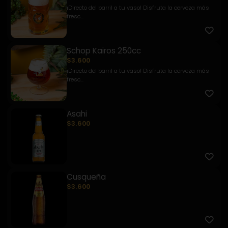
¡Directo del barril a tu vaso! Disfruta la cerveza más
fresc...
Schop Kairos 250cc
$3.600
¡Directo del barril a tu vaso! Disfruta la cerveza más
fresc...
Asahi
$3.600
Cusqueña
$3.600