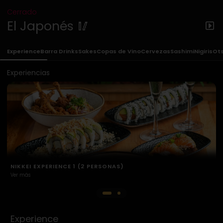
Cerrado
El Japonés 🥢
Experience
Barra Drinks
Sakes
Copas de Vino
Cervezas
Sashimi
Nigiris
Ot
Experiencias
NIKKEI EXPERIENCE 2 (2 PERSONAS)
Ver más
Experience