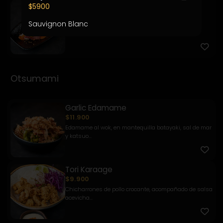
Kemuri
$5900
$7.900
Sauvignon Blanc
Pesca del día, salsa kemuri, chalaquita, palta y
quinua frit...
Otsumami
Garlic Edamame
$11.900
Edamame al wok, en mantequilla batayaki, sal de mar
y katsuo...
Tori Karaage
$9.900
Chicharrones de pollo crocante, acompañado de salsa
acevicha...