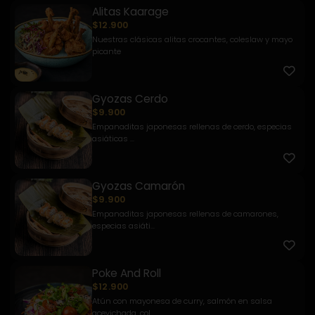
Alitas Kaarage
$12.900
Nuestras clásicas alitas crocantes, coleslaw y mayo
picante
Gyozas Cerdo
$9.900
Empanaditas japonesas rellenas de cerdo, especias
asiáticas ...
Gyozas Camarón
$9.900
Empanaditas japonesas rellenas de camarones,
especias asiáti...
Poke And Roll
$12.900
Atún con mayonesa de curry, salmón en salsa
acevichada, col ...