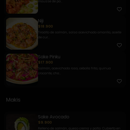
mousse de pa...
Niji
$18.900
Tiradito de salmón, salsa acevichada amarilla, aceite
de cur...
Sake Pinku
$17.900
Salmón, acevichada rosa, cebolla frita, quinua
crocante, cha...
Makis
Sake Avocado
$9.900
Relleno de salmón, queso crema y palta. Cubierto en