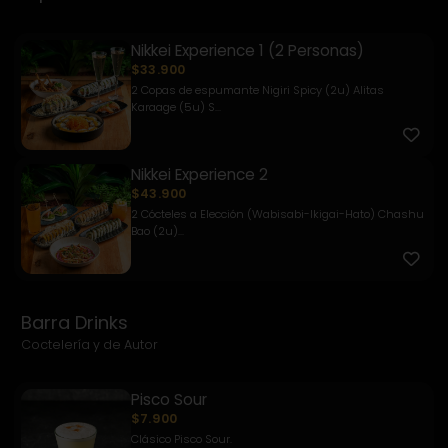
Nikkei Experience 1 (2 Personas)
$33.900
2 Copas de espumante Nigiri Spicy (2u) Alitas
Karaage (5u) S...
Nikkei Experience 2
$43.900
2 Cócteles a Elección (Wabisabi-Ikigai-Hato) Chashu
Bao (2u)...
Barra Drinks
Coctelería y de Autor
Pisco Sour
$7.900
Clásico Pisco Sour.