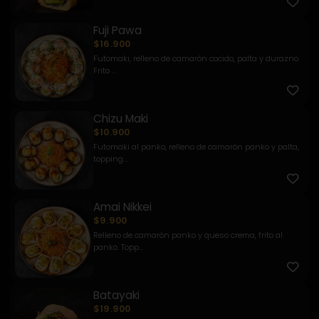
Fuji Pawa
$16.900
Futomaki, relleno de camarón cocido, palta y durazno.
Frito ...
Chizu Maki
$10.900
Futomaki al panko, relleno de camarón panko y palta,
topping...
Amai Nikkei
$9.900
Relleno de camarón panko y queso crema, frito al
panko. Topp...
Batayaki
$19.900