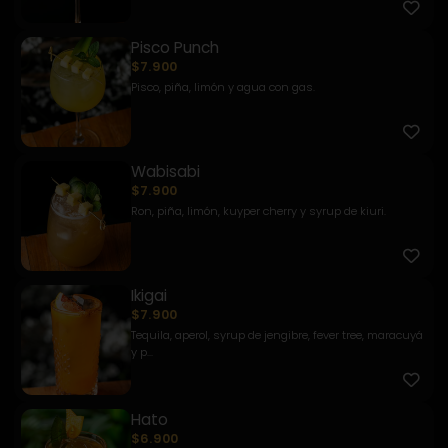
Pisco Punch
$7.900
Pisco, piña, limón y agua con gas.
Wabisabi
$7.900
Ron, piña, limón, kuyper cherry y syrup de kiuri.
Ikigai
$7.900
Tequila, aperol, syrup de jengibre, fever tree, maracuyá
y p...
Hato
$6.900