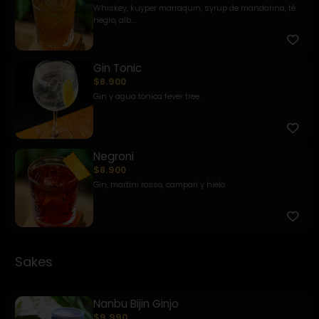
Whiskey, kuyper marraquin, syrup de mandarina, té
negro, alb...
Gin Tonic
$8.900
Gin y agua tónica fever tree.
Negroni
$8.900
Gin, martini rosso, campari y hielo.
Sakes
Nanbu Bijin Ginjo
$9.990