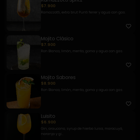
$7.900
Ramazzotti, extra brut Punti ferrer y agua con gas.
Mojito Clásico
$7.900
Ron Blanco, limón, menta, goma y agua con gas.
Mojito Sabores
$8.900
Ron Blanco, limón, menta, goma y agua con gas.
Luisito
$6.900
Gin, araucano, syrup de hierba luisa, maracuyá,
naranja y gi...